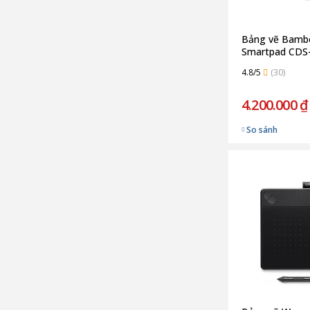
Bảng vẽ Bambo
Smartpad CDS
Letter Size (C
4.8/5
(30)
4.200.000 ₫
So sánh