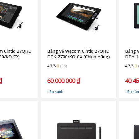
m Cintiq 27QHD
Bảng vẽ Wacom Cintiq 27QHD
Bảng v
00/KO-CX
DTK-2700/KO-CX (Chính Hãng)
DTH-16
4.7/5
(36)
4.7/5
₫
60.000.000 ₫
40.45
So sánh
So sá