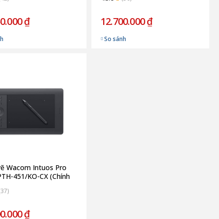
0.000 ₫
12.700.000 ₫
nh
So sánh
vẽ Wacom Intuos Pro
PTH-451/KO-CX (Chính
(37)
0.000 ₫