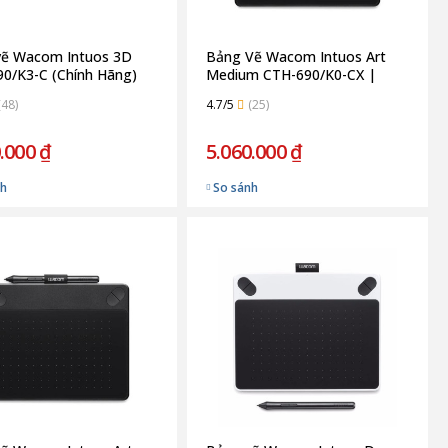
vẽ Wacom Intuos 3D
Bảng Vẽ Wacom Intuos Art
0/K3-C (Chính Hãng)
Medium CTH-690/K0-CX |
Black (Chính Hãng)
(48)
4.7/5
(25)
.000 ₫
5.060.000 ₫
nh
So sánh