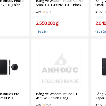
m Intuos Photo
Bảng vẽ Wacom Intuos Comic
Bảng v
/K2-CX (Chính
Small CTH-490/K1-CX | Black
Small 
(Chính Hãng)
(Chính
4.8/5
(28)
4.3/5
2.550.000 ₫
2.040
So sánh
So sá
 Intuos Pro
Bảng vẽ Wacom Intuos CTL-
Bảng 
Small PTH-
4100WL (Chính Hãng)
Paper 
ính Hãng)
(Chính
4.8/5
(63)
4.6/5