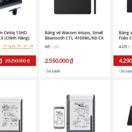
 Cintiq 13HD
Bảng vẽ Wacom Intuos, Small
Bảng 
X (Chính Hãng)
Bluetooth CTL-4100WL/K0-CX
Folio 
| Black (Chính Hãng)
Size (
27 ngày, 02 : 22 : 59
0/5
(0)
4.2/5
₫
2.550.000 ₫
4.290
20.250.000 ₫
So sánh
So sá