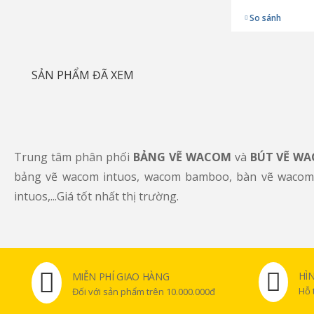
So sánh
SẢN PHẨM ĐÃ XEM
Trung tâm phân phối
BẢNG VẼ WACOM
và
BÚT VẼ W
bảng vẽ wacom intuos, wacom bamboo, bàn vẽ wacom 
intuos,...Giá tốt nhất thị trường.
HÌ
MIỄN PHÍ GIAO HÀNG
Hỗ 
Đối với sản phẩm trên 10.000.000đ