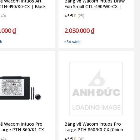
ẽ Wacom Intuos Art
Bảng vẽ Wacom Intuos Draw
CTH-490/K0-CX | Black
Fun Small CTL-490/W0-CX |
 Hãng)
White (Chính Hãng)
(40)
4.5/5
(25)
.000 ₫
2.030.000 ₫
nh
So sánh
vẽ Wacom Intuos Pro
Bảng vẽ Wacom Intuos Pro
Large PTH-860/K1-CX
Large PTH-860/K0-CX (Chính
 hãng)
Hãng)
(42)
4.5/5
(30)