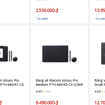
2.550.000 ₫
13.95
So sánh
So sá
 Intuos Pro
Bảng vẽ Wacom Intuos Pro
Bảng 
 PTH-660/K1-CX
Medium PTH-660/K0-CX (Chính
Small 
Hãng)
Hãng)
4.9/5
(34)
4.8/5
₫
9.490.000 ₫
12.70