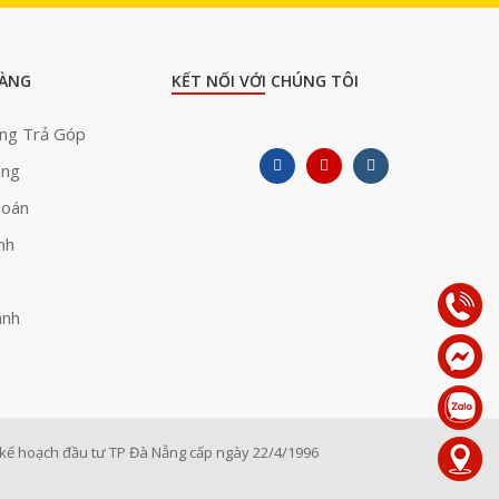
ÀNG
KẾT NỐI VỚI CHÚNG TÔI
àng Trả Góp
àng
Toán
nh
ành
ế hoạch đầu tư TP Đà Nẵng cấp ngày 22/4/1996