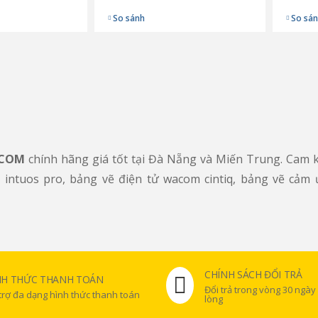
So sánh
So sá
ACOM
chính hãng giá tốt tại Đà Nẵng và Miến Trung. Cam k
intuos pro, bảng vẽ điện tử wacom cintiq, bảng vẽ cảm
CHÍNH SÁCH ĐỔI TRẢ
NH THỨC THANH TOÁN
Đổi trả trong vòng 30 ngày
trợ đa dạng hình thức thanh toán
lòng