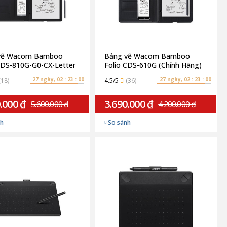
vẽ Wacom Bamboo
Bảng vẽ Wacom Bamboo
CDS-810G-G0-CX-Letter
Folio CDS-610G (Chính Hãng)
Chính Hãng)
27 ngày, 02 : 22 : 59
27 ngày, 02 : 22 : 59
(18)
4.5/5
(36)
.000 ₫
3.690.000 ₫
5.600.000 ₫
4.200.000 ₫
nh
So sánh