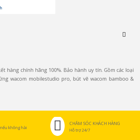
nh
ết hàng chính hãng 100%. Bảo hành uy tín. Gồm các loại
 ứng wacom mobilestudio pro, bút vẽ wacom bamboo &
CHĂM SÓC KHÁCH HÀNG
 nếu không hài
Hỗ trợ 24/7