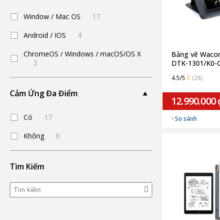
Window / Mac OS
17
Android / IOS
4
ChromeOS / Windows / macOS/OS X
Bảng vẽ Wacom
2
DTK-1301/K0-C
4.5/5
(28)
Cảm Ứng Đa Điểm
12.990.000 
Có
17
So sánh
Không
6
Tìm Kiếm