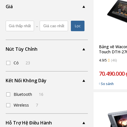
Giá
-
Lọc
Bảng vẽ Waco
Nút Tùy Chỉnh
Touch DTH-27
(Chính Hãng)
4.9/5
(46)
Có
23
70.490.000 
Kết Nối Không Dây
So sánh
Bluetooth
16
Wireless
7
Hỗ Trợ Hệ Điều Hành