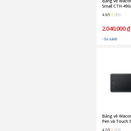
Bảng vẽ Waco
Small CTH-490
Hãng)
4.9/5
(35)
2.040.000 ₫
So sánh
Bảng vẽ Wacom
Pen và Touch 
460/K0-CX (Ch
4.7/5
(53)