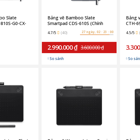
o Slate
Bảng vẽ Bamboo Slate
Bảng 
-810S-G0-CX-
Smartpad CDS-610S (Chính
CTH-69
hính Hãng)
Hãng)
27 ngày, 02 : 22 : 59
4.7/5
(40)
4.5/5
2.990.000 ₫
3.300
3.600.000 ₫
So sánh
So sá