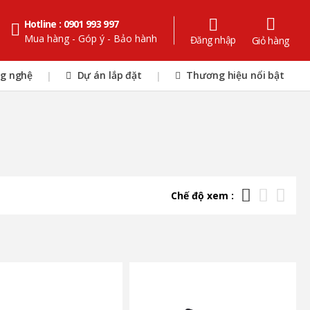
Hotline : 0901 993 997
Mua hàng - Góp ý - Bảo hành
Đăng nhập
Giỏ hàng
ng nghệ
Dự án lắp đặt
Thương hiệu nổi bật
|
|
Chế độ xem :