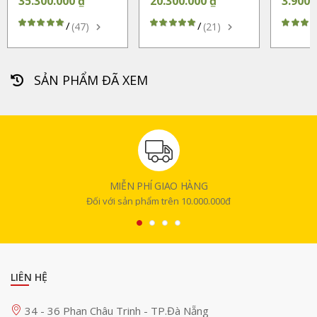
35.300.000 ₫
20.300.000 ₫
3.900.
/
/
(47)
(21)
SẢN PHẨM ĐÃ XEM
MIỄN PHÍ GIAO HÀNG
Đối với sản phẩm trên 10.000.000đ
LIÊN HỆ
34 - 36 Phan Châu Trinh - TP.Đà Nẵng