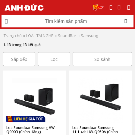
Trang chủ
LOA - TAI NGHE
SoundBar
Samsung
1-13 trong 13 kết quả
Sắp xếp
Lọc
So sánh
Loa Soundbar Samsung HW-
Loa Soundbar Samsung
Q990B (Chính Hãng)
11.1.4ch HW-Q950A (Chính