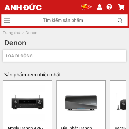
Trang chủ
Denon
Denon
LOA DI ĐỘNG
Sản phẩm xem nhiều nhất
Amply Denon AVR-
Đầu phát Denon
Receiv