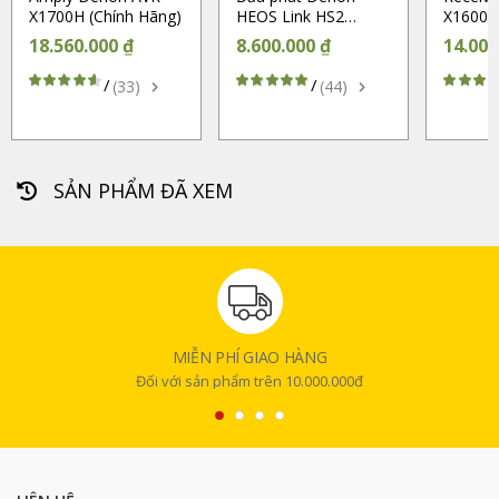
X1700H (Chính Hãng)
HEOS Link HS2
X1600H
(Chính Hãng)
(Chính 
18.560.000 ₫
8.600.000 ₫
14.000
/
/
(33)
(44)
SẢN PHẨM ĐÃ XEM
MIỄN PHÍ GIAO HÀNG
Đối với sản phẩm trên 10.000.000đ