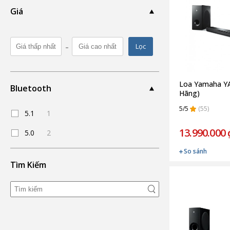
Giá
-
Lọc
Loa Yamaha YA
Bluetooth
Hãng)
5/5
(55)
5.1
1
13.990.000 
5.0
2
So sánh
Tìm Kiếm