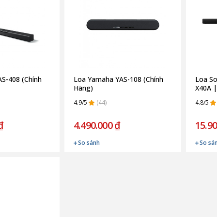
S-408 (Chính
Loa Yamaha YAS-108 (Chính
Loa S
Hãng)
X40A |
4.9/5
(44)
4.8/5
₫
4.490.000 ₫
15.90
So sánh
So sá