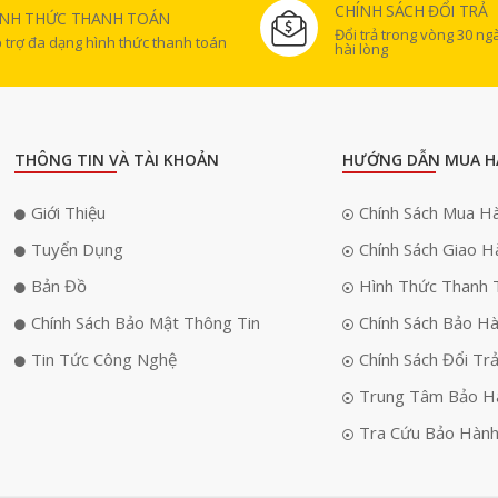
CHÍNH SÁCH ĐỔI TRẢ
ÌNH THỨC THANH TOÁN
Đổi trả trong vòng 30 n
 trợ đa dạng hình thức thanh toán
hài lòng
THÔNG TIN VÀ TÀI KHOẢN
HƯỚNG DẪN MUA H
Giới Thiệu
Chính Sách Mua H
Tuyển Dụng
Chính Sách Giao H
Bản Đồ
Hình Thức Thanh 
Chính Sách Bảo Mật Thông Tin
Chính Sách Bảo H
Tin Tức Công Nghệ
Chính Sách Đổi Tr
Trung Tâm Bảo H
Tra Cứu Bảo Hàn