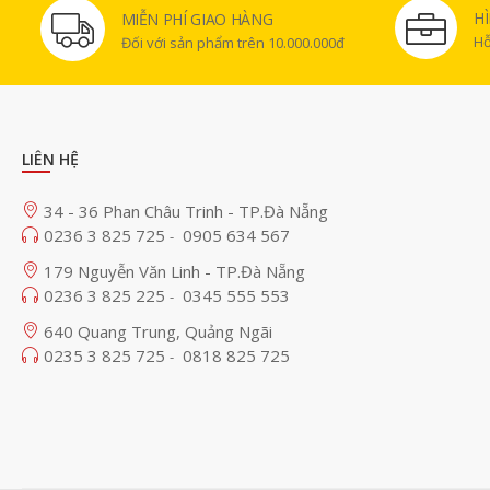
H
MIỄN PHÍ GIAO HÀNG
Hỗ
Đối với sản phẩm trên 10.000.000đ
LIÊN HỆ
34 - 36 Phan Châu Trinh - TP.Đà Nẵng
0236 3 825 725
0905 634 567
-
179 Nguyễn Văn Linh - TP.Đà Nẵng
0236 3 825 225
0345 555 553
-
640 Quang Trung, Quảng Ngãi
0235 3 825 725
0818 825 725
-