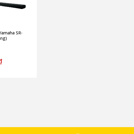
Yamaha SR-
ãng)
₫