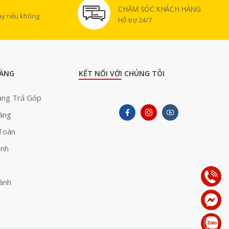
CHĂM SÓC KHÁCH HÀNG
gày nếu không
Hỗ trợ 24/7
ÀNG
KẾT NỐI VỚI CHÚNG TÔI
àng Trả Góp
àng
Toán
ành
ả
ành
h