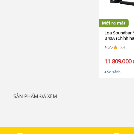
Mới ra mắt
Loa Soundbar 
B40A (Chính h
4.8/5
(65)
11.809.000 
So sánh
SẢN PHẨM ĐÃ XEM