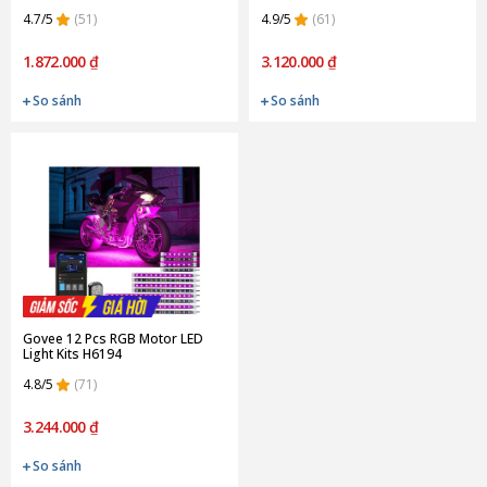
4.7/5
(51)
4.9/5
(61)
1.872.000 ₫
3.120.000 ₫
So sánh
So sánh
Govee 12 Pcs RGB Motor LED
Light Kits H6194
4.8/5
(71)
3.244.000 ₫
So sánh