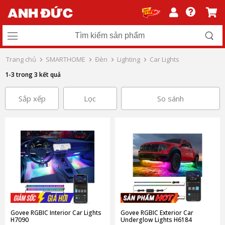
Trang chủ
SMARTHOME
Đèn
Lighting
Car Lights
1-3 trong 3 kết quả
Sắp xếp
Lọc
So sánh
Govee RGBIC Interior Car Lights
Govee RGBIC Exterior Car
H7090
Underglow Lights H6184