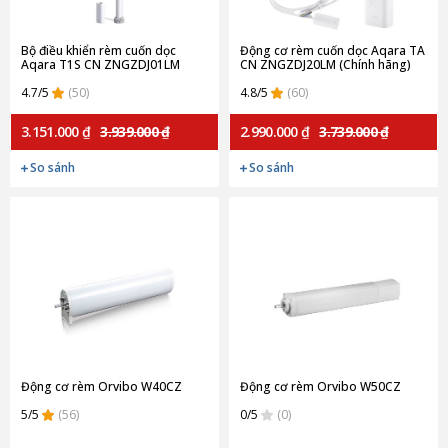
Bộ điều khiển rèm cuốn dọc
Động cơ rèm cuốn dọc Aqara TA
Aqara T1S CN ZNGZDJ01LM
CN ZNGZDJ20LM (Chính hãng)
(Chính hãng)
4.7/5
(50)
4.8/5
(60)
3.151.000 ₫
3.939.000 ₫
2.990.000 ₫
3.739.000 ₫
So sánh
So sánh
Động cơ rèm Orvibo W40CZ
Động cơ rèm Orvibo W50CZ
5/5
(56)
0/5
(0)