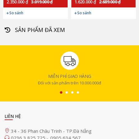
2.350.000 ₫
3.019.000 ₫
1.620.000 ₫
2.689.000 ₫
So sánh
So sánh
SẢN PHẨM ĐÃ XEM
MIỄN PHÍ GIAO HÀNG
Đối với sản phẩm trên 10.000.000đ
LIÊN HỆ
34 - 36 Phan Châu Trinh - TP.Đà Nẵng
0236 3 825 725
0905 634 567
-