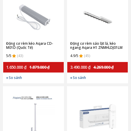
Động cơ rèm kéo Aqara CD-
Động cơ rèm sáo lật lá, kéo
M01D (Quốc Tế)
ngang Aqara H1 ZNMHLDJ01LM
(Quốc tế)
5/5
(43)
4.9/5
(45)
1.650.000 ₫
1.879.000 ₫
3.490.000 ₫
4.269.000 ₫
So sánh
So sánh