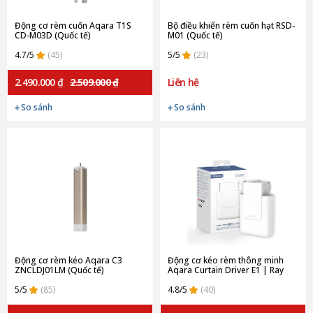
Động cơ rèm cuốn Aqara T1S
Bộ điều khiển rèm cuốn hạt RSD-
CD-M03D (Quốc tế)
M01 (Quốc tế)
4.7/5
(45)
5/5
(23)
2.490.000 ₫
2.509.000 ₫
Liên hệ
So sánh
So sánh
Động cơ rèm kéo Aqara C3
Động cơ kéo rèm thông minh
ZNCLDJ01LM (Quốc tế)
Aqara Curtain Driver E1 | Ray
thẳng CM-M01-T (Quốc tế)
5/5
(85)
4.8/5
(40)