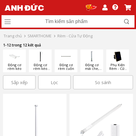
Trang chủ
SMARTHOME
Rèm - Cửa Tự Động
1-12 trong 12 kết quả
Động cơ
Động cơ
Động cơ
Động cơ
Phụ Kiện
rèm kéo
rèm kéo
rèm cuốn
mái che,
Rèm - Cửa
dùng Pin
mái hiên
Tự Động
Sắp xếp
Lọc
So sánh