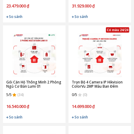
23.479.000 ₫
31.929.000 ₫
So sánh
So sánh
Có màu 24/24
Gói Căn Hộ Thông Minh 2 Phòng
Trọn Bộ 4 Camera IP Hikvision
Ngủ Cơ Bản Lumi 01
ColorVu 2MP Màu Ban Đêm
5/5
(34)
0/5
(0)
16.540.000 ₫
14.699.000 ₫
So sánh
So sánh