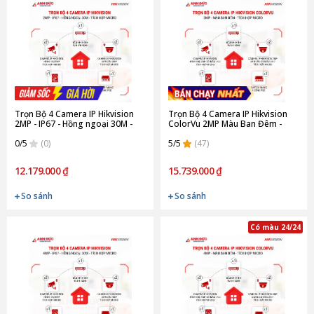
Trọn Bộ 4 Camera IP Hikvision
Trọn Bộ 4 Camera IP Hikvision
2MP - IP67 - Hồng ngoại 30M -
ColorVu 2MP Màu Ban Đêm -
Tích hợp Micro
Tích hợp Micro
0/5
(0)
5/5
(47)
12.179.000 ₫
15.739.000 ₫
So sánh
So sánh
Có màu 24/24