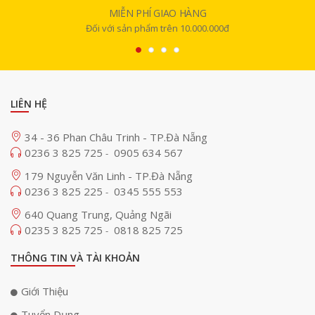
MIỄN PHÍ GIAO HÀNG
Đối với sản phẩm trên 10.000.000đ
LIÊN HỆ
34 - 36 Phan Châu Trinh - TP.Đà Nẵng
0236 3 825 725
0905 634 567
-
179 Nguyễn Văn Linh - TP.Đà Nẵng
0236 3 825 225
0345 555 553
-
640 Quang Trung, Quảng Ngãi
0235 3 825 725
0818 825 725
-
THÔNG TIN VÀ TÀI KHOẢN
Giới Thiệu
Tuyển Dụng