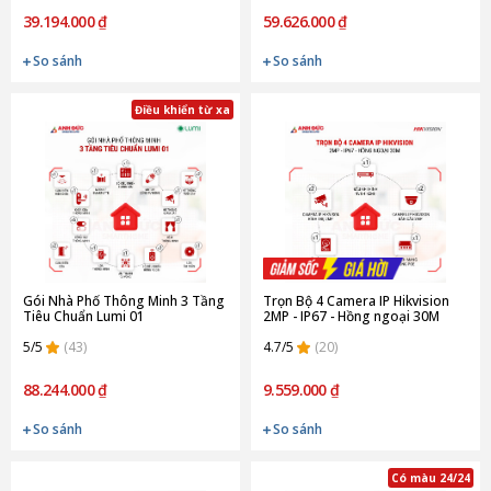
39.194.000 ₫
59.626.000 ₫
So sánh
So sánh
Điều khiển từ xa
Gói Nhà Phố Thông Minh 3 Tầng
Trọn Bộ 4 Camera IP Hikvision
Tiêu Chuẩn Lumi 01
2MP - IP67 - Hồng ngoại 30M
5/5
(43)
4.7/5
(20)
88.244.000 ₫
9.559.000 ₫
So sánh
So sánh
Có màu 24/24