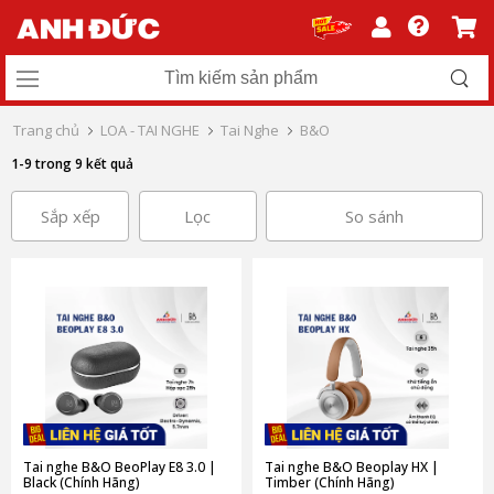
Trang chủ
LOA - TAI NGHE
Tai Nghe
B&O
1-9 trong 9 kết quả
Sắp xếp
Lọc
So sánh
Tai nghe B&O BeoPlay E8 3.0 |
Tai nghe B&O Beoplay HX |
Black (Chính Hãng)
Timber (Chính Hãng)