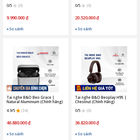
0/5
(0)
0/5
(0)
9.990.000 ₫
20.520.000 ₫
So sánh
So sánh
Tai nghe B&O Beo Grace |
Tai nghe B&O Beoplay H95 |
Natural Aluminium (Chính hãng)
Chestnut (Chính Hãng)
4.9/5
(34)
0/5
(0)
46.880.000 ₫
36.820.000 ₫
So sánh
So sánh