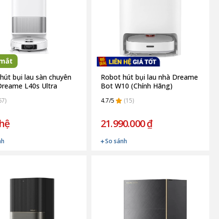
 mắt
hút bụi lau sàn chuyên
Robot hút bụi lau nhà Dreame
reame L40s Ultra
Bot W10 (Chính Hãng)
 hãng)
67)
4.7/5
(15)
 hệ
21.990.000 ₫
nh
So sánh