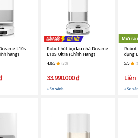
Mới ra
 Dreame L10s
Robot hút bụi lau nhà Dreame
Robot 
hính hãng)
L10S Ultra (Chính Hãng)
dụng D
(Chính
4.8/5
(30)
5/5
(
₫
33.990.000 ₫
Liên
So sánh
So sá