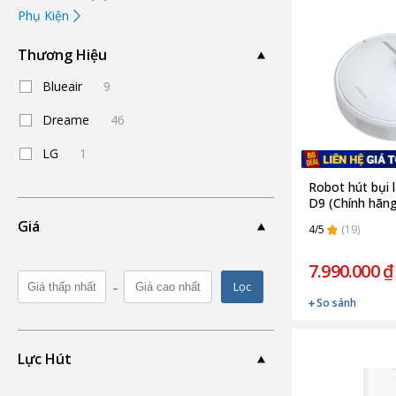
Phụ Kiện
Thương Hiệu
Blueair
9
Dreame
46
LG
1
Robot hút bụi
D9 (Chính hãng
Giá
4/5
(19)
7.990.000 ₫
-
Lọc
So sánh
Lực Hút