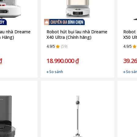
 lau nhà Dreame
Robot hút bụi lau nhà Dreame
Robot 
h Hãng)
X40 Ultra (Chính hãng)
X50 Ul
4.9/5
(59)
4.9/5
₫
18.990.000 ₫
39.26
So sánh
So sá