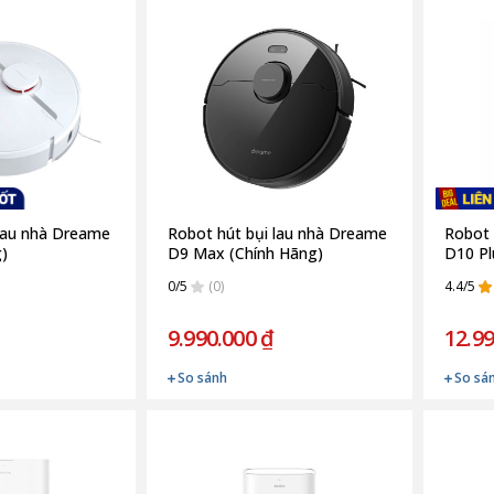
 lau nhà Dreame
Robot hút bụi lau nhà Dreame
Robot 
)
D9 Max (Chính Hãng)
D10 Pl
0/5
(0)
4.4/5
9.990.000 ₫
12.99
So sánh
So sá