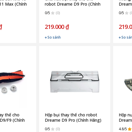
1 Max (Chính
robot Dreame D9 Pro (Chính
Dreame
Hãng)
Hãng)
0/5
(0)
0/5
(
₫
219.000 ₫
219.
So sánh
So sá
ay thế cho
Hộp bụi thay thế cho robot
Hộp nư
D9/F9 (Chính
Dreame D9 Pro (Chính Hãng)
Dreame
0/5
(0)
4.8/5