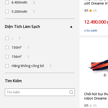
6.400mAh
2
ướt Dreame H1
hãng)
4/5
(9)
5.200mAh
1
12.490.000 
Diện Tích Làm Sạch
So sánh
-
1
150m²
1
156m²
1
Hãng không công bố
1
Tìm Kiếm
Chổi hút bụi th
robot Dreame 
Hãng)
0/5
(0)