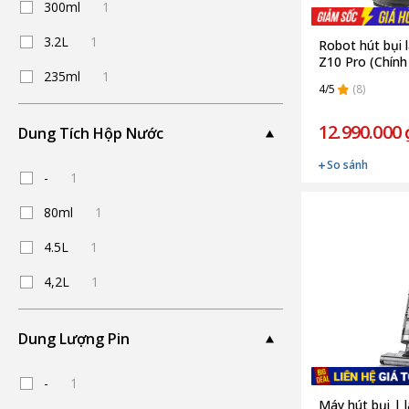
300ml
1
3.2L
1
Robot hút bụi
Z10 Pro (Chính
235ml
1
4/5
(8)
12.990.000 
Dung Tích Hộp Nước
So sánh
-
1
80ml
1
4.5L
1
4,2L
1
Dung Lượng Pin
-
1
Máy hút bụi | 