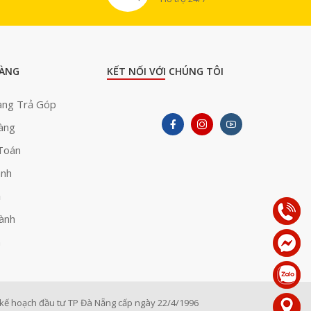
ÀNG
KẾT NỐI VỚI CHÚNG TÔI
àng Trả Góp
àng
Toán
ành
ả
ành
h
ế hoạch đầu tư TP Đà Nẵng cấp ngày 22/4/1996