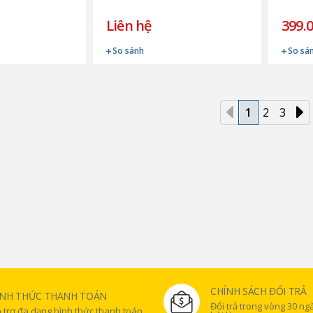
Liên hệ
399.
So sánh
So sá
1
2
3
CHÍNH SÁCH ĐỔI TRẢ
ÌNH THỨC THANH TOÁN
Đổi trả trong vòng 30 n
 trợ đa dạng hình thức thanh toán