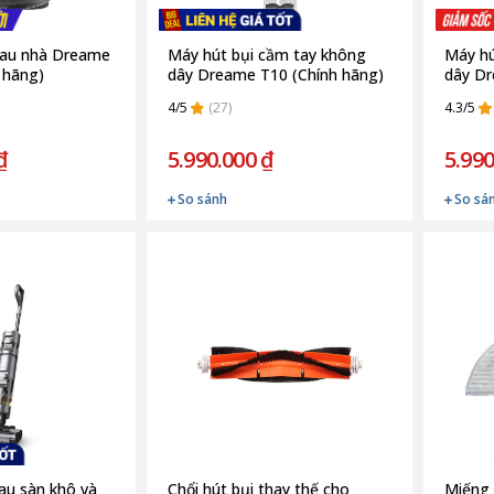
 lau nhà Dreame
Máy hút bụi cầm tay không
Máy hú
 hãng)
dây Dreame T10 (Chính hãng)
dây Dr
4/5
(27)
4.3/5
₫
5.990.000 ₫
5.990
So sánh
So sá
lau sàn khô và
Chổi hút bụi thay thế cho
Miếng 