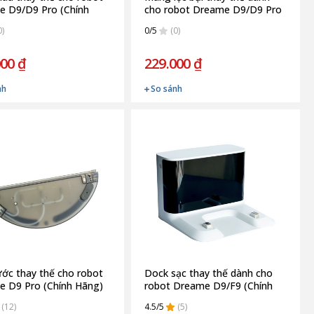
 D9/D9 Pro (Chính
cho robot Dreame D9/D9 Pro
(Chính Hãng)
0)
0/5
(0)
000 ₫
229.000 ₫
nh
So sánh
ớc thay thế cho robot
Dock sạc thay thế dành cho
 D9 Pro (Chính Hãng)
robot Dreame D9/F9 (Chính
Hãng)
(12)
4.5/5
(5)