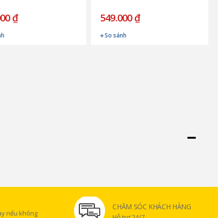
000 ₫
549.000 ₫
nh
So sánh
CHĂM SÓC KHÁCH HÀNG
gày nếu không
Hỗ trợ 24/7