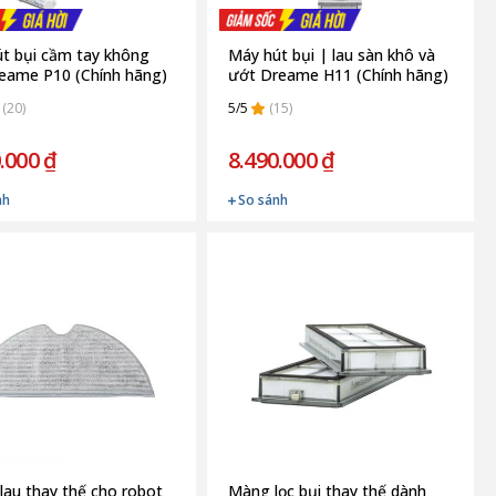
t bụi cầm tay không
Máy hút bụi | lau sàn khô và
eame P10 (Chính hãng)
ướt Dreame H11 (Chính hãng)
(20)
5/5
(15)
.000 ₫
8.490.000 ₫
nh
So sánh
lau thay thế cho robot
Màng lọc bụi thay thế dành