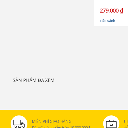
279.000 ₫
So sánh
SẢN PHẨM ĐÃ XEM
H
MIỄN PHÍ GIAO HÀNG
Hỗ
Đối với sản phẩm trên 10.000.000đ