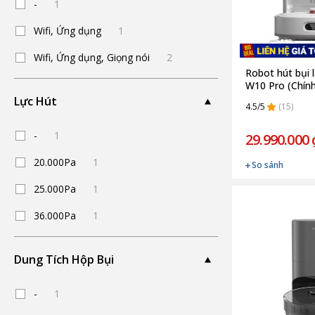
-
1
Wifi, Ứng dụng
1
Wifi, Ứng dụng, Giọng nói
2
Robot hút bụi
W10 Pro (Chín
Lực Hút
4.5/5
(15)
-
1
29.990.000 
20.000Pa
1
So sánh
25.000Pa
1
36.000Pa
1
Dung Tích Hộp Bụi
-
1