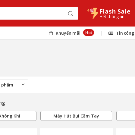
Flash Sale
Hết thời gian
Hot
Khuyến mãi
|
Tin công
ụng
Không Khí
Máy Hút Bụi Cầm Tay