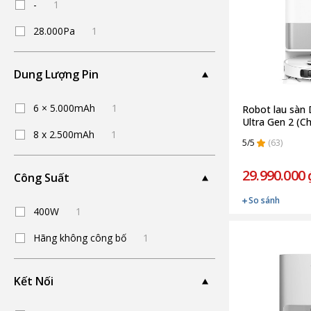
-
1
28.000Pa
1
Dung Lượng Pin
6 × 5.000mAh
1
Robot lau sàn
Ultra Gen 2 (C
8 x 2.500mAh
1
5/5
(63)
29.990.000 
Công Suất
So sánh
400W
1
Hãng không công bố
1
Kết Nối