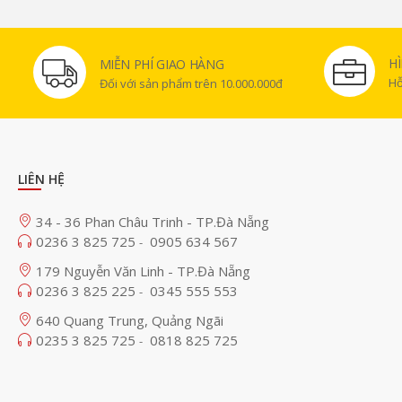
H
MIỄN PHÍ GIAO HÀNG
Hỗ
Đối với sản phẩm trên 10.000.000đ
LIÊN HỆ
34 - 36 Phan Châu Trinh - TP.Đà Nẵng
0236 3 825 725
0905 634 567
-
179 Nguyễn Văn Linh - TP.Đà Nẵng
0236 3 825 225
0345 555 553
-
640 Quang Trung, Quảng Ngãi
0235 3 825 725
0818 825 725
-