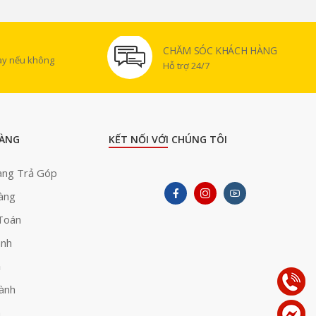
CHĂM SÓC KHÁCH HÀNG
gày nếu không
Hỗ trợ 24/7
ÀNG
KẾT NỐI VỚI CHÚNG TÔI
àng Trả Góp
àng
Toán
ành
ả
ành
h