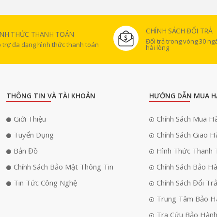
CHÍNH SÁCH ĐỔI TRẢ
ÌNH THỨC THANH TOÁN
Đổi trả trong vòng 30 n
 trợ đa dạng hình thức thanh toán
hài lòng
THÔNG TIN VÀ TÀI KHOẢN
HƯỚNG DẪN MUA H
Giới Thiệu
Chính Sách Mua H
Tuyển Dụng
Chính Sách Giao H
Bản Đồ
Hình Thức Thanh 
Chính Sách Bảo Mật Thông Tin
Chính Sách Bảo H
Tin Tức Công Nghệ
Chính Sách Đổi Tr
Trung Tâm Bảo H
Tra Cứu Bảo Hàn