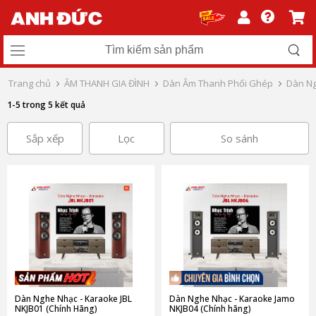
Trang chủ
ÂM THANH GIA ĐÌNH
Dàn Âm Thanh Phối Ghép
Dàn Ng
1-5 trong 5 kết quả
Sắp xếp
Lọc
So sánh
Dàn Nghe Nhạc - Karaoke JBL
Dàn Nghe Nhạc - Karaoke Jamo
NKJB01 (Chính Hãng)
NKJB04 (Chính hãng)