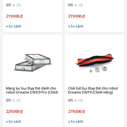
0/5
(0)
0/5
(0)
219.000 ₫
219.000 ₫
So sánh
So sánh
Màng lọc bụi thay thế dành cho
Chổi hút bụi thay thế cho robot
robot Dreame D9/D9 Pro (Chính
Dreame D9/F9 (Chính Hãng)
Hãng)
0/5
(0)
0/5
(0)
229.000 ₫
279.000 ₫
So sánh
So sánh