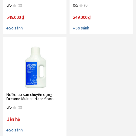
(Chính Hãng)
Max (Chính Hãng)
0/5
(0)
0/5
(0)
549.000 ₫
249.000 ₫
So sánh
So sánh
Nước lau sàn chuyên dụng
Dreame Multi surface floor
cleaner 500ml (Chính Hãng)
0/5
(0)
Liên hệ
So sánh