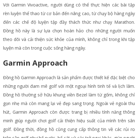
Với Garmin Vivoactive, người dùng có thể thực hiện các bài tập
rèn luyện thể thao từ cơ bản đến nâng cao, từ chạy bộ hàng ngày
đến các chế độ luyện tập đầy thách thức như chạy Marathon.
Đồng hồ này là sự lựa chọn hoàn hảo cho những người muốn
theo dõi và cải thiện sức khỏe của mình, không chỉ trong khi tập
luyện mà còn trong cuộc sống hàng ngày.
Garmin Approach
Đồng hồ Garmin Approach là sản phẩm được thiết kế đặc biệt cho
những người đam mê golf với một ngoại hình tinh tế và lịch lãm.
Đồng hồ thường sở hữu khung viền Bezel làm từ gốm, không chỉ
gọn nhẹ mà còn mang lại vẻ đẹp sang trọng. Ngoài vẻ ngoài thu
hút, Garmin Approach còn được trang bị nhiều tính năng thông
minh giúp người chơi golf cải thiện hiệu suất của mình trên sân
golf. Đồng thời, đồng hồ cũng cung cấp thông tin về các rủi ro
trên sân golf như hố nước, hố cát và các trở ngại khác, giúp người