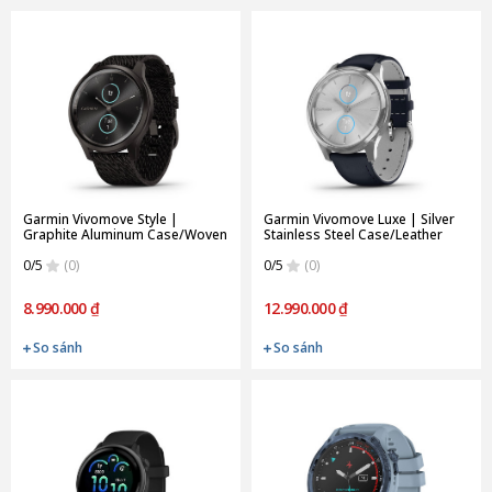
Garmin Vivomove Style |
Garmin Vivomove Luxe | Silver
Graphite Aluminum Case/Woven
Stainless Steel Case/Leather
Nylon Band (Chính Hãng)
Band (Chính Hãng)
0/5
(0)
0/5
(0)
8.990.000 ₫
12.990.000 ₫
So sánh
So sánh