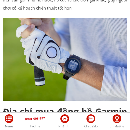
chơi có kế hoạch chiến thuật tốt hơn.
Địa chỉ mua đồng hồ Garmin
0901 993 997
chính hãng, giá tốt
Menu
Hotline
Nhắn tin
Chat Zalo
Chỉ đường