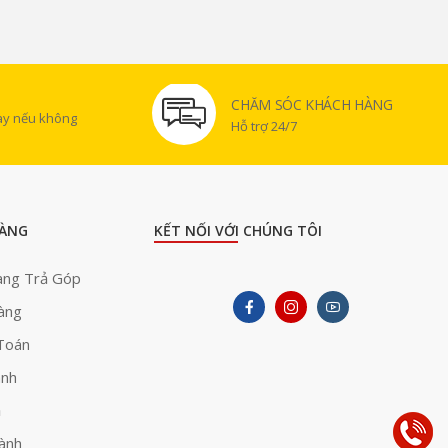
CHĂM SÓC KHÁCH HÀNG
gày nếu không
Hỗ trợ 24/7
ÀNG
KẾT NỐI VỚI CHÚNG TÔI
àng Trả Góp
àng
Toán
ành
ả
ành