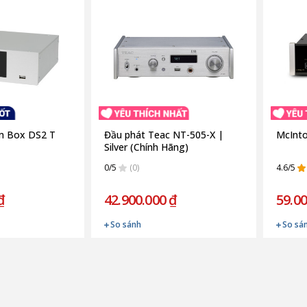
am Box DS2 T
Đầu phát Teac NT-505-X |
McInto
Silver (Chính Hãng)
0/5
(0)
4.6/5
₫
42.900.000 ₫
59.00
So sánh
So sá