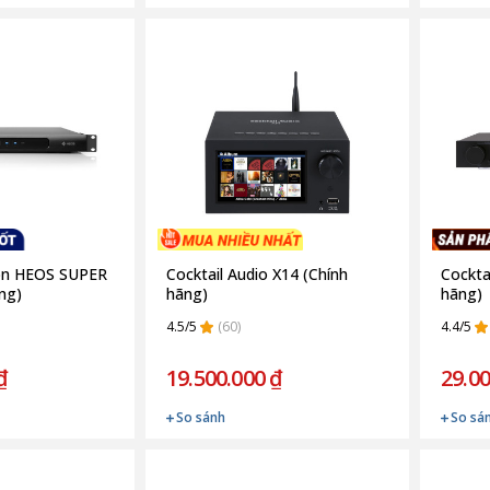
on HEOS SUPER
Cocktail Audio X14 (Chính
Cockta
ng)
hãng)
hãng)
4.5/5
(60)
4.4/5
₫
19.500.000 ₫
29.00
So sánh
So sá