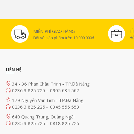
H
MIỄN PHÍ GIAO HÀNG
Hỗ
Đối với sản phẩm trên 10.000.000đ
LIÊN HỆ
34 - 36 Phan Châu Trinh - TP.Đà Nẵng
0236 3 825 725
0905 634 567
-
179 Nguyễn Văn Linh - TP.Đà Nẵng
0236 3 825 225
0345 555 553
-
640 Quang Trung, Quảng Ngãi
0235 3 825 725
0818 825 725
-