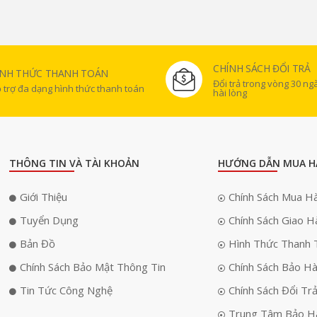
CHÍNH SÁCH ĐỔI TRẢ
ÌNH THỨC THANH TOÁN
Đổi trả trong vòng 30 n
 trợ đa dạng hình thức thanh toán
hài lòng
THÔNG TIN VÀ TÀI KHOẢN
HƯỚNG DẪN MUA H
Giới Thiệu
Chính Sách Mua H
Tuyển Dụng
Chính Sách Giao H
Bản Đồ
Hình Thức Thanh 
Chính Sách Bảo Mật Thông Tin
Chính Sách Bảo H
Tin Tức Công Nghệ
Chính Sách Đổi Tr
Trung Tâm Bảo H