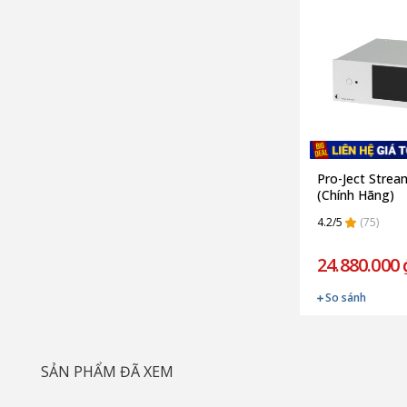
Pro-Ject Stre
(Chính Hãng)
4.2/5
(75)
24.880.000 
So sánh
SẢN PHẨM ĐÃ XEM