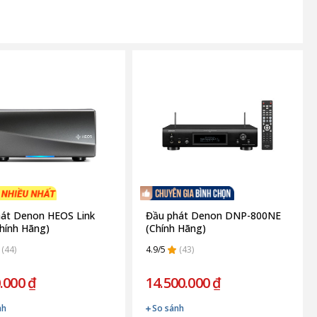
át Denon HEOS Link
Đầu phát Denon DNP-800NE
hính Hãng)
(Chính Hãng)
(44)
4.9/5
(43)
.000 ₫
14.500.000 ₫
nh
So sánh