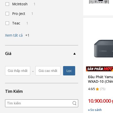
McIntosh
1
Pro-Ject
1
Teac
1
Xem tất cả
+1
Giá
-
Lọc
Đầu Phát Yama
WXAD-10 (Chín
4.6/5
(75)
Tìm Kiếm
10.900.000 
So sánh