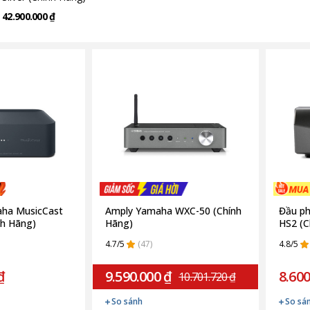
42.900.000 ₫
ha MusicCast
Amply Yamaha WXC-50 (Chính
Đầu ph
h Hãng)
Hãng)
HS2 (C
4.7/5
(47)
4.8/5
₫
9.590.000 ₫
8.600
10.701.720 ₫
So sánh
So sá