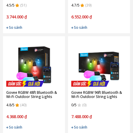
4.5/5
(51)
4.7/5
(39)
3.744.000 ₫
6.552.000 ₫
So sánh
So sánh
Govee RGBW 48ft Bluetooth &
Govee RGBW 96ft Bluetooth &
Wi-Fi Outdoor String Lights
Wi-Fi Outdoor String Lights
H7020
H7021
4.8/5
(40)
0/5
(0)
4.368.000 ₫
7.488.000 ₫
So sánh
So sánh