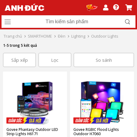
Trang chủ
SMARTHOME
Đèn
Lighting
Outdoor Lights
1-5 trong 5 kết quả
Sắp xếp
Lọc
So sánh
Govee Phantasy Outdoor LED
Govee RGBIC Flood Lights
Strip Lights H6171
Outdoor H7060