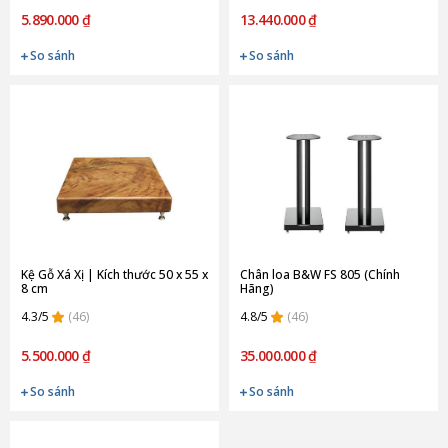
5.890.000 ₫
13.440.000 ₫
So sánh
So sánh
Kệ Gỗ Xá Xị | Kích thước 50 x 55 x
Chân loa B&W FS 805 (Chính
8 cm
Hãng)
4.3/5
(46)
4.8/5
(46)
5.500.000 ₫
35.000.000 ₫
So sánh
So sánh