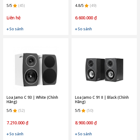
5/5
(45)
4.8/5
(49)
Liên hệ
6.600.000 ₫
So sánh
So sánh
Loa Jamo C 93 | White (Chính
Loa Jamo C 91 II | Black (Chính
Hãng)
Hãng)
5/5
(52)
5/5
(50)
7.210.000 ₫
8.900.000 ₫
So sánh
So sánh