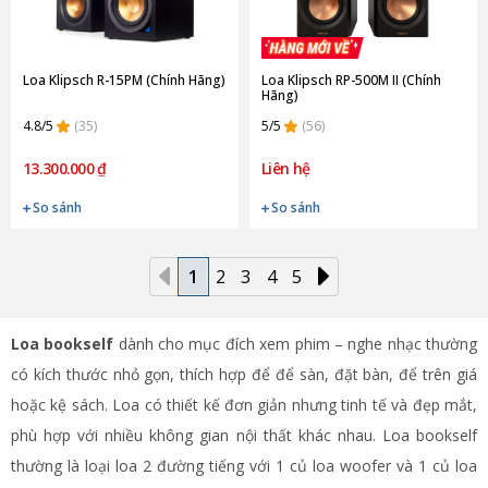
Loa Klipsch R-15PM (Chính Hãng)
Loa Klipsch RP-500M II (Chính
Hãng)
4.8/5
(35)
5/5
(56)
13.300.000 ₫
Liên hệ
So sánh
So sánh
1
2
3
4
5
Loa bookself
dành cho mục đích xem phim – nghe nhạc thường
có kích thước nhỏ gọn, thích hợp để để sàn, đặt bàn, để trên giá
hoặc kệ sách. Loa có thiết kế đơn giản nhưng tinh tế và đẹp mắt,
phù hợp với nhiều không gian nội thất khác nhau. Loa bookself
thường là loại loa 2 đường tiếng với 1 củ loa woofer và 1 củ loa