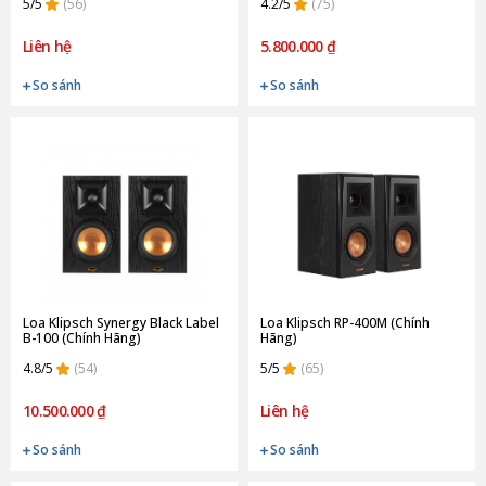
5/5
(56)
4.2/5
(75)
Liên hệ
5.800.000 ₫
So sánh
So sánh
Loa Klipsch Synergy Black Label
Loa Klipsch RP-400M (Chính
B-100 (Chính Hãng)
Hãng)
4.8/5
(54)
5/5
(65)
10.500.000 ₫
Liên hệ
So sánh
So sánh