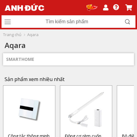
Trang chủ
Aqara
Aqara
SMARTHOME
Sản phẩm xem nhiều nhất
Công tắc thông minh
Động cơ rèm cuốn
Bộ điều