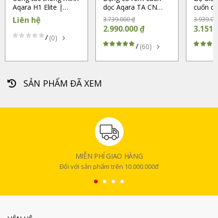
Aqara H1 Elite |
dọc Aqara TA CN
cuốn d
White (Chính hãng)
ZNGZDJ20LM (Chính
CN ZN
Liên hệ
3.739.000 ₫
3.939.00
hãng)
(Chính 
2.990.000 ₫
3.151.
/
(0)
/
(60)
SẢN PHẨM ĐÃ XEM
MIỄN PHÍ GIAO HÀNG
Đối với sản phẩm trên 10.000.000đ