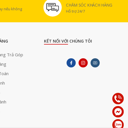
CHĂM SÓC KHÁCH HÀNG
gày nếu không
Hỗ trợ 24/7
ÀNG
KẾT NỐI VỚI CHÚNG TÔI
àng Trả Góp
àng
Toán
ành
ả
ành
h