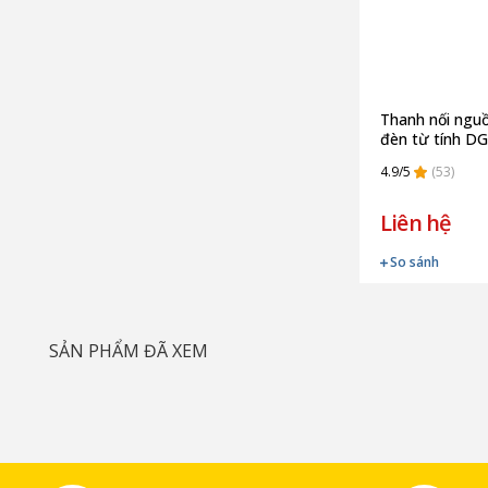
Thanh nối ngu
đèn từ tính D
4.9/5
(53)
Liên hệ
So sánh
SẢN PHẨM ĐÃ XEM