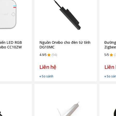
khiển LED RGB
Nguồn Orvibo cho đèn từ tính
Đường 
rvibo CC10ZW
DG10MC
Zigbe
4.9/5
(56)
5/5
(
Liên hệ
Liên
So sánh
So sá