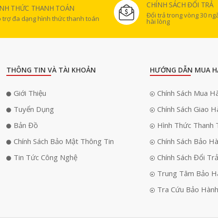
CHÍNH SÁCH ĐỔI TRẢ
ÌNH THỨC THANH TOÁN
Đổi trả trong vòng 30 n
 trợ đa dạng hình thức thanh toán
hài lòng
THÔNG TIN VÀ TÀI KHOẢN
HƯỚNG DẪN MUA H
Giới Thiệu
Chính Sách Mua H
Tuyển Dụng
Chính Sách Giao H
Bản Đồ
Hình Thức Thanh 
Chính Sách Bảo Mật Thông Tin
Chính Sách Bảo H
Tin Tức Công Nghệ
Chính Sách Đổi Tr
Trung Tâm Bảo H
Tra Cứu Bảo Hàn