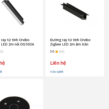
ray từ tính Orvibo
Đường ray từ tính Orvibo
e LED 2m nổi DG10DA
Zigbee LED 2m âm trần
DG10DB
32)
5/5
(63)
 hệ
Liên hệ
nh
So sánh