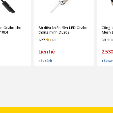
ồn Orvibo cho
Bộ điều khiển đèn LED Orvibo
Công t
G10DI
thông minh DL20Z
Mesh 
4.9/5
(42)
0/5
(
Liên hệ
2.530
So sánh
So sá