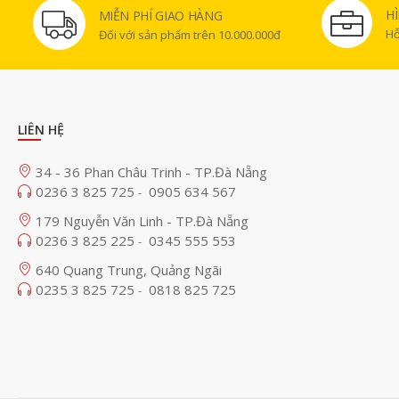
H
MIỄN PHÍ GIAO HÀNG
Hỗ
Đối với sản phẩm trên 10.000.000đ
LIÊN HỆ
34 - 36 Phan Châu Trinh - TP.Đà Nẵng
0236 3 825 725
0905 634 567
-
179 Nguyễn Văn Linh - TP.Đà Nẵng
0236 3 825 225
0345 555 553
-
640 Quang Trung, Quảng Ngãi
0235 3 825 725
0818 825 725
-