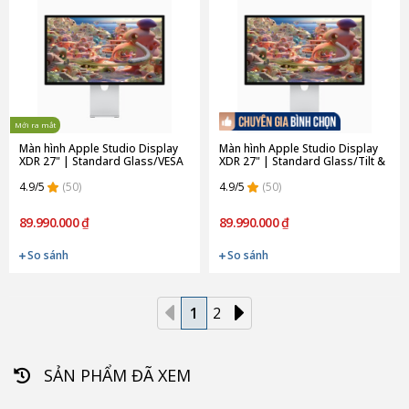
Mới ra mắt
Màn hình Apple Studio Display
Màn hình Apple Studio Display
XDR 27" | Standard Glass/VESA
XDR 27" | Standard Glass/Tilt &
Mount Adapter (Chính hãng)
Height Adjustable Stand (Chính
4.9/5
(50)
hãng)
4.9/5
(50)
89.990.000 ₫
89.990.000 ₫
So sánh
So sánh
1
2
SẢN PHẨM ĐÃ XEM