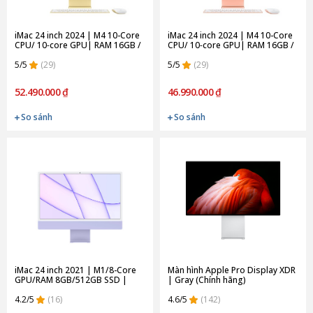
iMac 24 inch 2024 | M4 10-Core
iMac 24 inch 2024 | M4 10-Core
CPU/ 10‑core GPU| RAM 16GB /
CPU/ 10‑core GPU| RAM 16GB /
512GB SSD | Yellow (Chính
256GB SSD | Orange (Chính
hãng)
5/5
(29)
hãng)
5/5
(29)
52.490.000 ₫
46.990.000 ₫
So sánh
So sánh
iMac 24 inch 2021 | M1/8-Core
Màn hình Apple Pro Display XDR
GPU/RAM 8GB/512GB SSD |
| Gray (Chính hãng)
Purple (Chính Hãng)
4.2/5
(16)
4.6/5
(142)