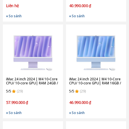
Liên hệ
40.990.000 ₫
So sánh
So sánh
iMac 24 inch 2024 | M4 10-Core
iMac 24 inch 2024 | M4 10-Core
CPU/ 10‑core GPU| RAM 24GB /
CPU/ 10‑core GPU| RAM 16GB /
512GB SSD | Purple (Chính
256GB SSD | Blue (Chính hãng)
hãng)
5/5
(29)
5/5
(29)
57.990.000 ₫
46.990.000 ₫
So sánh
So sánh