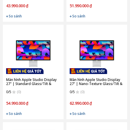
43.990.000 ₫
51.990.000 ₫
So sánh
So sánh
Màn hình Apple Studio Display
Màn hình Apple Studio Display
27" | Standard Glass/Tilt &
27" | Nano-Texture Glass/Tilt &
Height Adjustable Stand (Chính
Height Adjustable Stand (Chính
Hãng)
0/5
(0)
Hãng)
0/5
(0)
54.990.000 ₫
62.990.000 ₫
So sánh
So sánh