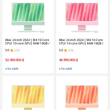
iMac 24 inch 2024 | M4 10-Core
iMac 24 inch 2024 | M4 10-Core
CPU/ 10‑core GPU| RAM 16GB /
CPU/ 10‑core GPU| RAM 16GB /
512GB SSD | Green (Chính hãng)
256GB SSD | Pink (Chính hãng)
5/5
(29)
5/5
(29)
52.490.000 ₫
46.990.000 ₫
So sánh
So sánh