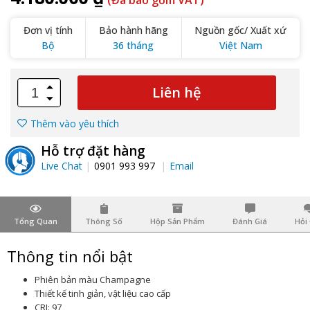
(Đã bao gồm VAT)
Đơn vị tính
Bảo hành hãng
Nguồn gốc/ Xuất xứ
Bộ
36 tháng
Việt Nam
Liên hệ
Thêm vào yêu thích
Hỗ trợ đặt hàng
Live Chat
0901 993 997
Email
Tổng Quan
Thông Số
Hộp Sản Phẩm
Đánh Giá
Hỏi
Thông tin nổi bật
Phiên bản màu Champagne
Thiết kế tinh giản, vật liệu cao cấp
CRI: 97