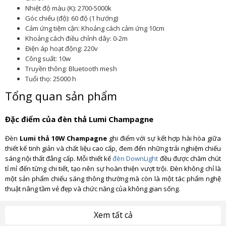
Nhiệt độ màu (K): 2700-5000k
Góc chiếu (độ): 60 độ (1 hướng)
Cảm ứng tiệm cận: Khoảng cách cảm ứng 10cm
Khoảng cách điều chỉnh dây: 0-2m
Điện áp hoạt động: 220v
Công suất: 10w
Truyền thông: Bluetooth mesh
Tuổi thọ: 25000 h
Tổng quan sản phẩm
Đặc điểm của đèn thả Lumi Champagne
Đèn
Lumi thả 10W Champagne
ghi điểm với sự kết hợp hài hòa giữa
thiết kế tinh giản và chất liệu cao cấp, đem đến những trải nghiệm chiếu
sáng nội thất đẳng cấp. Mỗi thiết kế
đèn DownLight
đều được chăm chút
tỉ mỉ đến từng chi tiết, tạo nên sự hoàn thiện vượt trội. Đèn không chỉ là
một sản phẩm chiếu sáng thông thường mà còn là một tác phẩm nghệ
thuật nâng tầm vẻ đẹp và chức năng của không gian sống.
Đèn Lumi được trang bị chip LED cao cấp, tạo nên ánh sáng tinh tế và
Xem tất cả
thăng hoa cảm xúc, giúp không gian trở nên sống động và sắc màu hơn