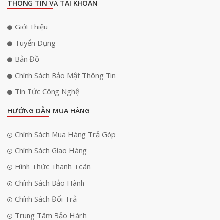
THÔNG TIN VÀ TÀI KHOẢN
Tích hợp cảm biến tiệm cận
Với cảm biến tiệm cận thông minh được tích hợp, người dùng có thể dễ
Giới Thiệu
dàng điều chỉnh đèn bằng cách di chuyển tay gần cảm biến. Cảm biến
tiệm cận này giúp đèn phản ứng nhanh chóng khi có sự tiếp xúc hoặc di
Tuyển Dụng
chuyển gần, cho phép bạn dễ dàng tắt/bật hoặc điều chỉnh độ sáng một
Bản Đồ
cách thuận tiện và nhanh chóng.
Chính Sách Bảo Mật Thông Tin
Tin Tức Công Nghệ
HƯỚNG DẪN MUA HÀNG
Chính Sách Mua Hàng Trả Góp
Chính Sách Giao Hàng
Hình Thức Thanh Toán
Chính Sách Bảo Hành
Chính Sách Đổi Trả
Trung Tâm Bảo Hành