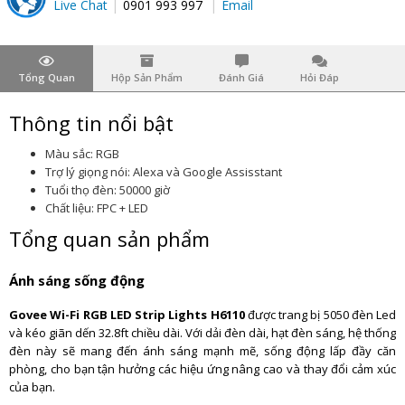
Live Chat
0901 993 997
Email
Tổng Quan
Hộp Sản Phẩm
Đánh Giá
Hỏi Đáp
Thông tin nổi bật
Màu sắc: RGB
Trợ lý giọng nói: Alexa và Google Assisstant
Tuổi thọ đèn: 50000 giờ
Chất liệu: FPC + LED
Tổng quan sản phẩm
Ánh sáng sống động
Govee Wi-Fi RGB LED Strip Lights H6110
được trang bị 5050 đèn Led
và kéo giãn dến 32.8ft chiều dài. Với dải đèn dài, hạt đèn sáng, hệ thống
đèn này sẽ mang đến ánh sáng mạnh mẽ, sống động lấp đầy căn
phòng, cho bạn tận hưởng các hiệu ứng nâng cao và thay đổi cảm xúc
của bạn.