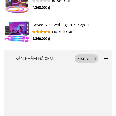
(0 Đánh Giá)
Biển đổi không gian phòng trở nên độc đáo
4.368.000 ₫
Govee Wi-Fi RGB LED Strip Lights H6110 được sử dụng để trang trí cho
phòng ăn, phòng ngủ, nhà bếp, cầu thang của gia đình bạn. Bạn sẽ dễ
dàng đặt dải đèn thông minh này ở xung quanh giường hoặc tường để
Govee Glide Wall Light H6062(8+4)
tạo nên không gian phòng sống động, nghệ thuật để tận hưởng sự thư
(46 Đánh Giá)
giãn trong chính ngôi nhà của mình.
9.360.000 ₫
SẢN PHẨM ĐÃ XEM
Xóa lịch sử