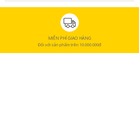
MIỄN PHÍ GIAO HÀNG
Đối với sản phẩm trên 10.000.000đ
Hệ thống đèn H6110 cũng là sự lựa chọn lý tưởng để trang trí cho buổi
tiệc, kỳ nghỉ hoặc làm quà tặng cho gia đình và bạn bè.
Chế độ đồng bộ với âm nhạc
Govee Wi-Fi RGB LED Strip Lights H6110 sử dụng micro tích hợp độ nhạy
cao, cho phép màu sắc nhảy theo nhịp của bài hát, thậm chí là giọng
hát của bạn. Nhờ đó, bạn sẽ có được trải nghiệm âm nhạc và màu sắc
hòa quyện sống động, đốt cháy mọi không gian phòng.