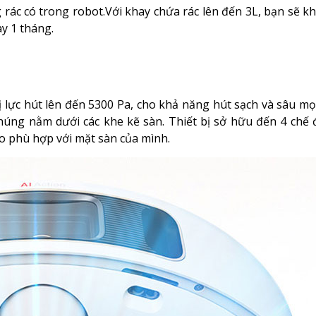
 rác có trong robot.Với khay chứa rác lên đến 3L, bạn sẽ k
y 1 tháng.
 lực hút lên đến 5300 Pa, cho khả năng hút sạch và sâu mọi
húng nằm dưới các khe kẽ sàn. Thiết bị sở hữu đến 4 chế 
o phù hợp với mặt sàn của mình.