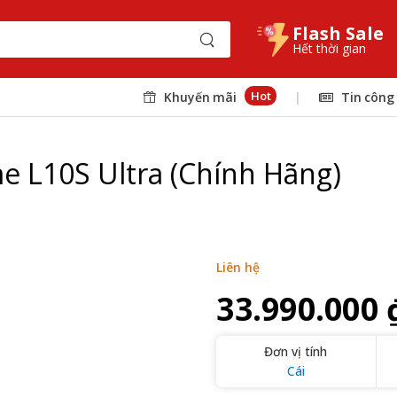
Flash Sale
Hết thời gian
Hot
Khuyến mãi
|
Tin công
e L10S Ultra (Chính Hãng)
Liên hệ
33.990.000 
Đơn vị tính
Cái