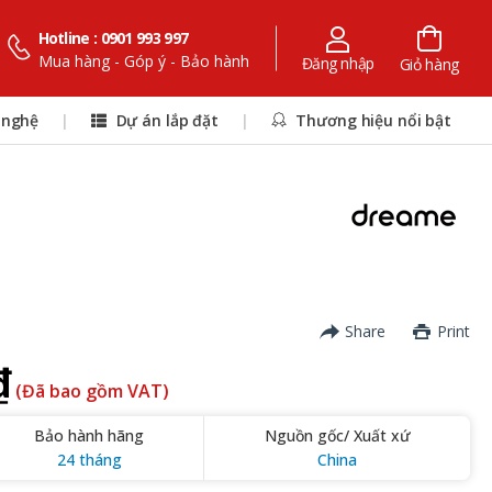
Hotline : 0901 993 997
Mua hàng - Góp ý - Bảo hành
Đăng nhập
Giỏ hàng
 nghệ
|
Dự án lắp đặt
|
Thương hiệu nổi bật
Share
Print
₫
(Đã bao gồm VAT)
Bảo hành hãng
Nguồn gốc/ Xuất xứ
24 tháng
China