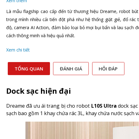
Xem thêm
Là mẫu flagship cao cấp đến từ thương hiệu Dreame, robot bút
trong mình nhiều cải tiến đột phá như hệ thống giặt giẻ, đổ rác
độ, camera AI Action, đảm bảo loại bỏ mọi bụi bẩn và lau sạch 
cách thông minh và hiệu quả nhất.
Xem chi tiết
TỔNG QUAN
ĐÁNH GIÁ
HỎI ĐÁP
Dock sạc hiện đại
Dreame đã ưu ái trang bị cho robot
L10S Ultra
dock sạc
sạch bao gồm 1 khay chứa rác 3L, khay chứa nước sạch và