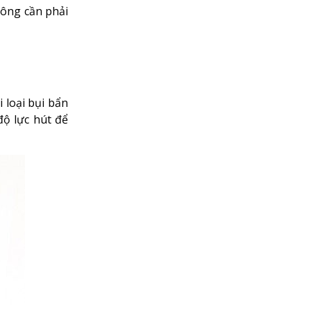
hông cần phải
 loại bụi bẩn
độ lực hút để