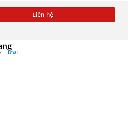
Liên hệ
àng
97
Email