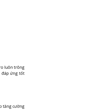
ro luôn trông
n đáp ứng tốt
úp tăng cường