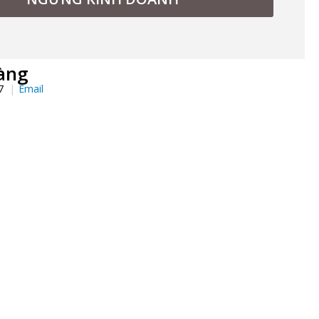
àng
97
Email