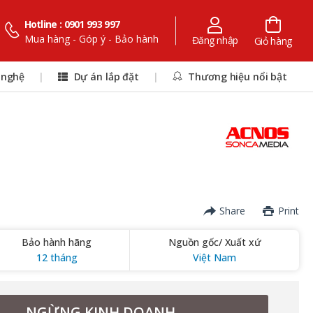
Hotline : 0901 993 997
Mua hàng - Góp ý - Bảo hành
Đăng nhập
Giỏ hàng
 nghệ
|
Dự án lắp đặt
|
Thương hiệu nổi bật
Share
Print
Bảo hành hãng
Nguồn gốc/ Xuất xứ
12 tháng
Việt Nam
NGỪNG KINH DOANH