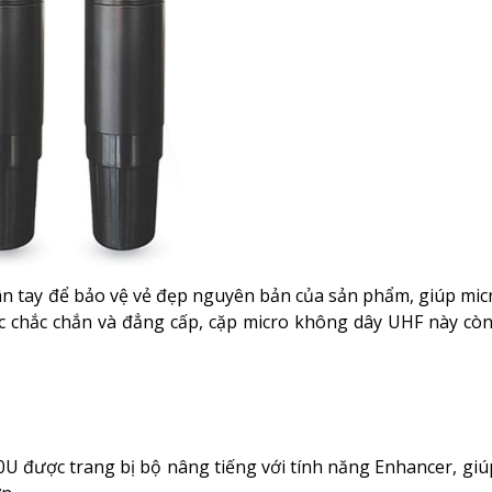
ân tay để bảo vệ vẻ đẹp nguyên bản của sản phẩm, giúp mic
ác chắc chắn và đẳng cấp, cặp micro không dây UHF này cò
0U được trang bị bộ nâng tiếng với tính năng Enhancer, gi