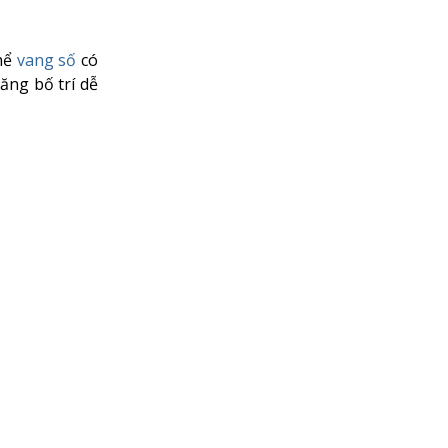
thể
vang số
có
ăng bố trí dễ