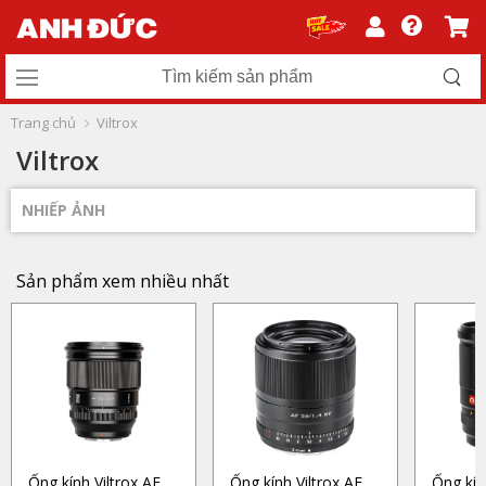
Trang chủ
Viltrox
Viltrox
NHIẾP ẢNH
Sản phẩm xem nhiều nhất
Ống kính Viltrox AF
Ống kính Viltrox AF
Ống kín