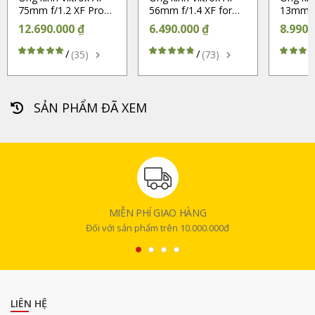
75mm f/1.2 XF Pro
56mm f/1.4 XF for
13mm f/
for Fujifilm X (Chính
Fujifilm X (Chính
Fujifilm
12.690.000 ₫
6.490.000 ₫
8.990.
hãng)
hãng)
hãng)
/
/
(35)
(73)
SẢN PHẨM ĐÃ XEM
MIỄN PHÍ GIAO HÀNG
Đối với sản phẩm trên 10.000.000đ
LIÊN HỆ