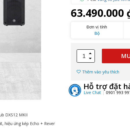
63.490.000 
Đơn vị tính
Bộ
MU
Thêm vào yêu thích
Hỗ trợ đặt h
Live Chat
0901 993 9
ub DXS12 MKII
it, hiệu ứng kép Echo + Rever