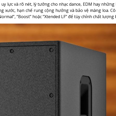
ầm uy lực và rõ nét, lý tưởng cho nhạc dance, EDM hay những
ống xước, hạn chế rung cộng hưởng và bảo vệ màng loa. C
rmal”, “Boost” hoặc “Xtended LF” để tùy chỉnh chất lượng 