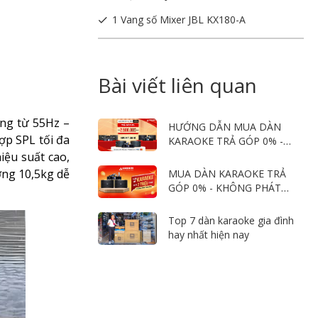
1 Vang số Mixer JBL KX180-A
Bài viết liên quan
ộng từ 55Hz –
HƯỚNG DẪN MUA DÀN
ợp SPL tối đa
KARAOKE TRẢ GÓP 0% -
KHÔNG PHÁT SINH PHÍ
iệu suất cao,
ợng 10,5kg dễ
MUA DÀN KARAOKE TRẢ
GÓP 0% - KHÔNG PHÁT
SINH PHÍ
Top 7 dàn karaoke gia đình
hay nhất hiện nay