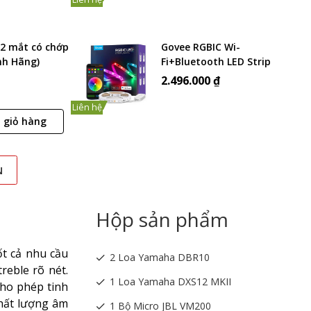
2 mắt có chớp
Govee RGBIC Wi-
nh Hãng)
Fi+Bluetooth LED Strip
Lights H6143
2.496.000 ₫
Liên hệ
 giỏ hàng
N
Hộp sản phẩm
t cả nhu cầu
2 Loa Yamaha DBR10
reble rõ nét.
1 Loa Yamaha DXS12 MKII
cho phép tinh
chất lượng âm
1 Bộ Micro JBL VM200