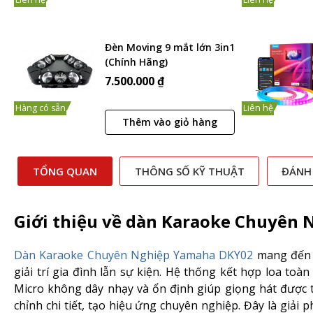
Đèn Moving 9 mắt lớn 3in1
(Chính Hãng)
7.500.000 ₫
Hàng có sẵn
Liên hệ
Thêm vào giỏ hàng
TỔNG QUAN
THÔNG SỐ KỸ THUẬT
ĐÁNH
Giới thiệu về dàn Karaoke Chuyên
Dàn Karaoke Chuyên Nghiệp Yamaha DKY02
mang đến t
giải trí gia đình lẫn sự kiện. Hệ thống kết hợp loa toà
Micro không dây nhạy và ổn định giúp giọng hát được t
chỉnh chi tiết, tạo hiệu ứng chuyên nghiệp. Đây là giả