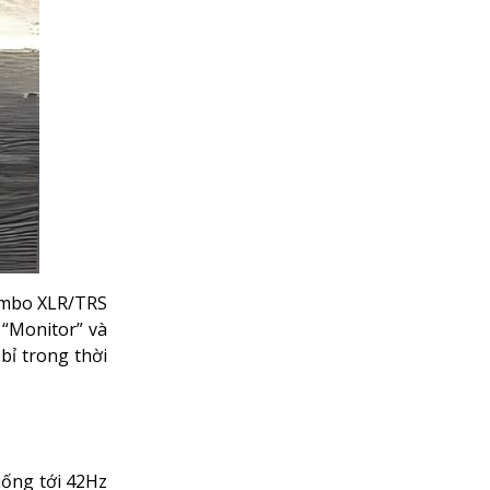
combo XLR/TRS
 “Monitor” và
bỉ trong thời
uống tới 42Hz