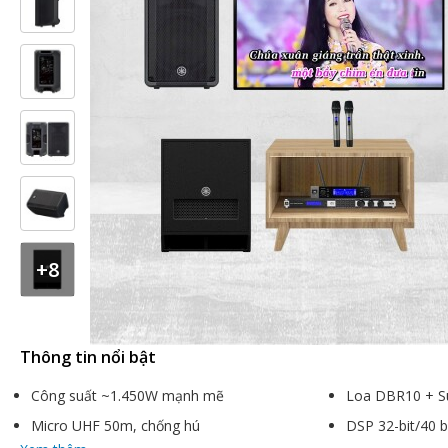
+8
Thông tin nổi bật
Công suất ~1.450W mạnh mẽ
Loa DBR10 + S
Micro UHF 50m, chống hú
DSP 32-bit/40 b