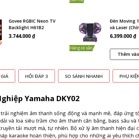
Govee RGBIC Neon TV
Đèn Moving 1
Backlight H61B2
và Laser (Chí
3.744.000 ₫
6.399.000 ₫
Hàng có sẵn
Thêm vào
 GIÁ
HỎI ĐÁP 3
SO SÁNH NHANH
PHỤ KIỆ
 Nghiệp Yamaha DKY02
rải nghiệm âm thanh sống động và mạnh mẽ, đáp ứng tố
n dải và loa siêu trầm cho âm thanh cân bằng, bass sâu và t
ruyền tải mượt mà, tự nhiên. Bộ xử lý âm thanh hiện đại 
i pháp karaoke hoàn thiện, phù hợp cho những ai yêu thích 