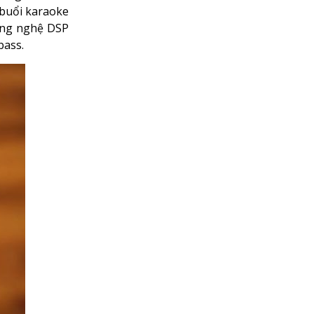
 buổi karaoke
ông nghệ DSP
bass.