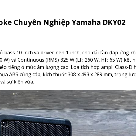
raoke Chuyên Nghiệp Yamaha DKY02
ủ bass 10 inch và driver nén 1 inch, cho dải tần đáp ứng r
0 W) và Continuous (RMS) 325 W (LF: 260 W, HF: 65 W) kết h
 tiếng ở mức âm lượng cao. Loa tích hợp ampli Class-D h
 nhựa ABS cứng cáp, kích thước 308 x 493 x 289 mm, trọng lư
và sự kiện vừa.