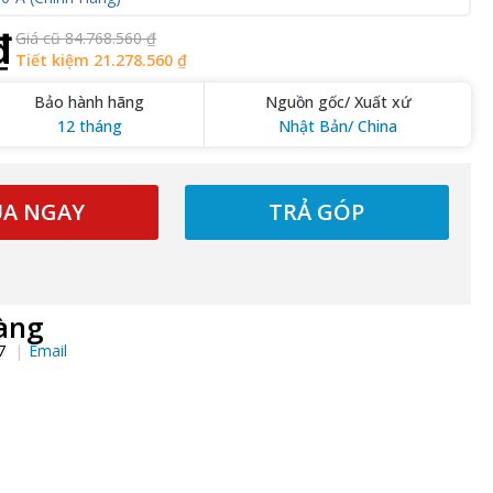
₫
Giá cũ 84.768.560 ₫
Tiết kiệm 21.278.560 ₫
Bảo hành hãng
Nguồn gốc/ Xuất xứ
12 tháng
Nhật Bản/ China
A NGAY
TRẢ GÓP
àng
97
Email