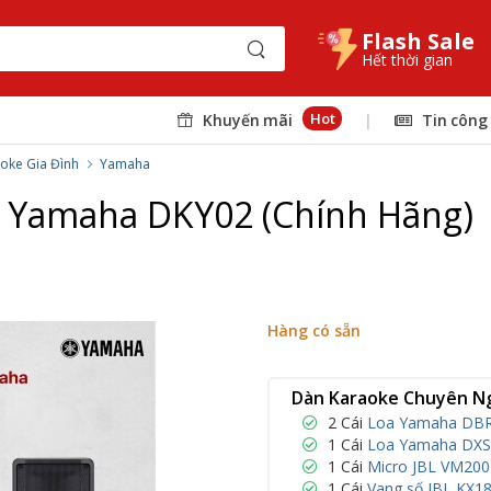
Flash Sale
Hết thời gian
Hot
Khuyến mãi
|
Tin công
oke Gia Đình
Yamaha
 Yamaha DKY02 (Chính Hãng)
Hàng có sẵn
Dàn Karaoke Chuyên Ng
2 Cái
Loa Yamaha DBR1
1 Cái
Loa Yamaha DXS1
1 Cái
Micro JBL VM200 
1 Cái
Vang số JBL KX18