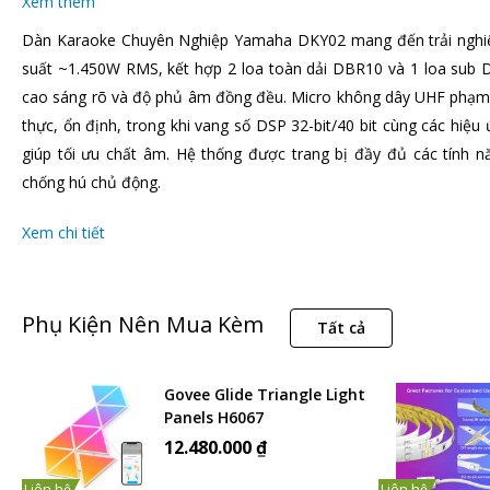
Xem thêm
Dàn Karaoke Chuyên Nghiệp Yamaha DKY02 mang đến trải ngh
suất ~1.450W RMS, kết hợp 2 loa toàn dải DBR10 và 1 loa sub D
cao sáng rõ và độ phủ âm đồng đều. Micro không dây UHF phạm 
thực, ổn định, trong khi vang số DSP 32-bit/40 bit cùng các hiệu 
giúp tối ưu chất âm. Hệ thống được trang bị đầy đủ các tính nă
chống hú chủ động.
Xem chi tiết
Phụ Kiện Nên Mua Kèm
Tất cả
Govee Glide Triangle Light
Panels H6067
12.480.000 ₫
Liên hệ
Liên hệ