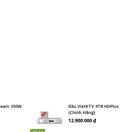
Beam 350W
Đầu VietKTV 4TB HDPlus
(Chính Hãng)
₫
12.900.000 ₫
Liên hệ