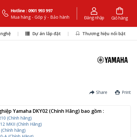
Hotline : 0901 993 997
Mua hàng - Góp ý - Bảo hành
Đăng nhập
Giỏ hàng
 nghệ
|
Dự án lắp đặt
|
Thương hiệu nổi bật
Share
Print
hiệp Yamaha DKY02 (Chính Hãng) bao gồm :
0 (Chính hãng)
2 MKII (Chính Hãng)
(Chính hãng)
0-A (Chính Hãng)