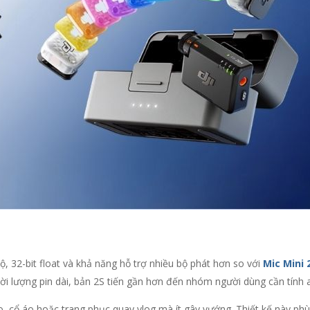
, 32-bit float và khả năng hỗ trợ nhiều bộ phát hơn so với
Mic Mini 
thời lượng pin dài, bản 2S tiến gần hơn đến nhóm người dùng cần tính 
, cổ áo hoặc trang phục quay vlog mà ít gây vướng. Thiết kế này phù