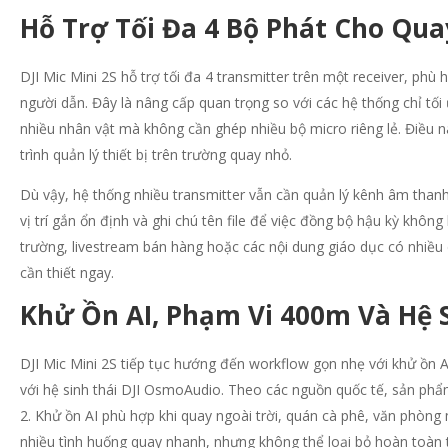
Hỗ Trợ Tối Đa 4 Bộ Phát Cho Qu
DJI Mic Mini 2S hỗ trợ tối đa 4 transmitter trên một receiver, ph
người dẫn. Đây là nâng cấp quan trọng so với các hệ thống chỉ tối 
nhiều nhân vật mà không cần ghép nhiều bộ micro riêng lẻ. Điều n
trình quản lý thiết bị trên trường quay nhỏ.
Dù vậy, hệ thống nhiều transmitter vẫn cần quản lý kênh âm thanh
vị trí gắn ổn định và ghi chú tên file để việc đồng bộ hậu kỳ khôn
trường, livestream bán hàng hoặc các nội dung giáo dục có nhiều d
cần thiết ngay.
Khử Ồn AI, Phạm Vi 400m Và Hệ S
DJI Mic Mini 2S tiếp tục hướng đến workflow gọn nhẹ với khử ồn AI
với hệ sinh thái DJI OsmoAudio. Theo các nguồn quốc tế, sản phẩm
2. Khử ồn AI phù hợp khi quay ngoài trời, quán cà phê, văn phòng
nhiều tình huống quay nhanh, nhưng không thể loại bỏ hoàn toàn 