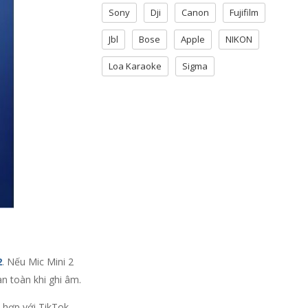
Sony
Dji
Canon
Fujifilm
Jbl
Bose
Apple
NIKON
Loa Karaoke
Sigma
2
. Nếu Mic Mini 2
an toàn khi ghi âm.
 hợp với TikTok,