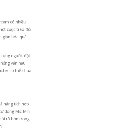
tream có nhiều
một cuộc trao đổi
n giản hóa quá
 từng người, đặt
 phỏng vấn hậu
itter có thể chưa
hả năng tích hợp
 tự dòng Mic Mini
nói rõ hơn trong
n.