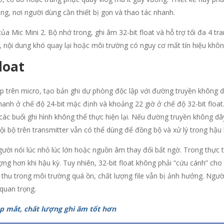
ng, nơi người dùng cần thiết bị gọn và thao tác nhanh.
ủa Mic Mini 2. Bộ nhớ trong, ghi âm 32-bit float và hỗ trợ tối đa 4 tr
 nội dung khó quay lại hoặc môi trường có nguy cơ mất tín hiệu khôn
loat
 trên micro, tạo bản ghi dự phòng độc lập với đường truyền không dâ
hanh ở chế độ 24-bit mặc định và khoảng 22 giờ ở chế độ 32-bit float
 các buổi ghi hình không thể thực hiện lại. Nếu đường truyền không dây
i bộ trên transmitter vẫn có thể dùng để đồng bộ và xử lý trong hậu 
người nói lúc nhỏ lúc lớn hoặc nguồn âm thay đổi bất ngờ. Trong thực 
ng hơn khi hậu kỳ. Tuy nhiên, 32-bit float không phải “cứu cánh” cho 
 thu trong môi trường quá ồn, chất lượng file vẫn bị ảnh hưởng. Ngư
 quan trọng.
đẹp mắt, chất lượng ghi âm tốt hơn