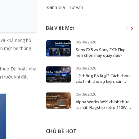
Đánh Giá - Tư Vấn
Bài Viết Mới
B và khả năng hỗ
06/08/2026
cần một hệ thống
Sony FX5 vs Sony FX3: Ekip
nên chọn máy quay nào?
06/08/2026
 theo DJI hoặc nhà
Hệ thống PA là gì? Cách chọn
 trước khi đặt
cấu hình cho sự kiện, sân
khấu và doanh nghiệp
05/08/2026
Alpha Works W99 chính thức
ra mắt: Flagship retro 110W,
karaoke 2 micro
CHỦ ĐỀ HOT