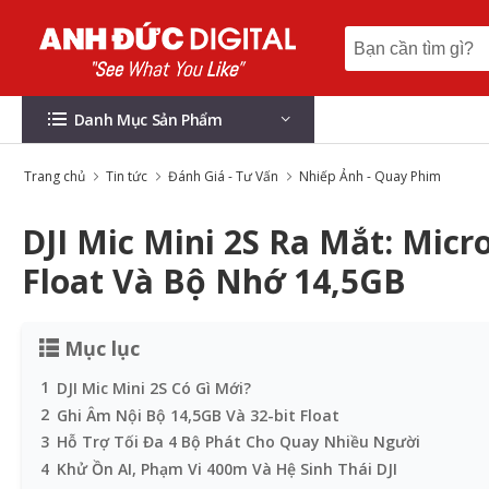
Danh Mục Sản Phẩm
Trang chủ
Tin tức
Đánh Giá - Tư Vấn
Nhiếp Ảnh - Quay Phim
DJI Mic Mini 2S Ra Mắt: Micr
Float Và Bộ Nhớ 14,5GB
Mục lục
1
DJI Mic Mini 2S Có Gì Mới?
2
Ghi Âm Nội Bộ 14,5GB Và 32-bit Float
3
Hỗ Trợ Tối Đa 4 Bộ Phát Cho Quay Nhiều Người
4
Khử Ồn AI, Phạm Vi 400m Và Hệ Sinh Thái DJI