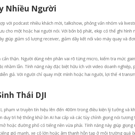
ay Nhiều Người
ù hợp với podcast nhiều khách mời, talkshow, phỏng vấn nhóm và lives
ưu cho một hoặc hai người nói. Với bốn bộ phát, ekip có thể ghi hình 
ày giúp giảm số lượng receiver, giảm dây kết nối vào máy quay và đơ
 cẩn thận. Người dùng nên phân vai rõ từng micro, kiểm tra mức gain
g bị nhầm lẫn. Tính năng này đặc biệt hữu ích với video doanh nghiệp,
iễn giả. Với người chỉ quay một mình hoặc hai người, lợi thế 4 transm
inh Thái DJI
, phạm vi truyền tín hiệu lên đến 400m trong điều kiện lý tưởng và k
 duy trì hệ thống khử ồn AI hai cấp và các tùy chỉnh giọng nói tương
 mở hoặc đường phố có tiếng nền vừa phải. Tính năng này giúp giọng 
tiếng gió mạnh, xe cộ lớn hoặc âm thanh hỗn tạp ở môi trường quá ồ