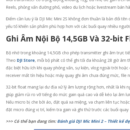
Reels, phỏng vấn đường phố, video du lịch hoặc livestream bán hà
Điểm cần lưu ý là DJI Mic Mini 2S không đơn thuần là bản đổi tên c
yếu tố khiến sản phẩm phù hợp hơn với các buổi quay nhiều người,
Ghi Âm Nội Bộ 14,5GB Và 32-bit F
Bộ nhớ trong khoảng 14,5GB cho phép transmitter ghi âm trực tiếp
Theo
DJI Store
, mỗi bộ phát có thể ghi tối đa khoảng 28 giờ âm t
đặc biệt hữu ích khi quay phỏng vấn, sự kiện, vlog ngoài trời hoặc
receiver mất tín hiệu hoặc máy quay ghi âm chưa đúng mức, file nộ
32-bit float mang lại dư địa xử lý âm lượng rộng hơn, nhất là khi 
giúp giảm rủi ro vỡ tiếng do mức gain quá cao và dễ kéo lại âm lượ
Nếu micro bị che bởi áo, đặt quá xa miệng, va chạm liên tục hoặc
đặt micro đúng vị trí, kiểm tra gain và ghi thử trước các buổi quay
>>> Có thể bạn đang tìm:
Đánh giá DJI Mic Mini 2 – Thiết kế 