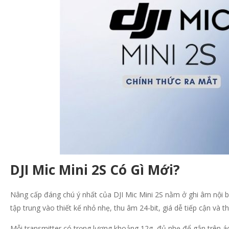
DJI Mic Mini 2S Có Gì Mới?
Nâng cấp đáng chú ý nhất của DJI Mic Mini 2S nằm ở ghi âm nội bộ
tập trung vào thiết kế nhỏ nhẹ, thu âm 24-bit, giá dễ tiếp cận và 
Mỗi transmitter có trọng lượng khoảng 12g, đủ nhẹ để gắn trên áo