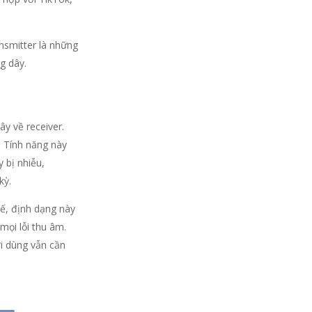
ansmitter là những
g dây.
y về receiver.
. Tính năng này
 bị nhiễu,
kỳ.
tế, định dạng này
mọi lỗi thu âm.
ời dùng vẫn cần