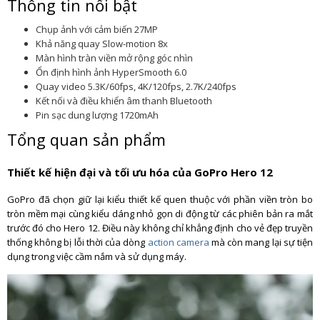
Thông tin nổi bật
Chụp ảnh với cảm biến 27MP
Khả năng quay Slow-motion 8x
Màn hình tràn viền mở rộng góc nhìn
Ổn định hình ảnh HyperSmooth 6.0
Quay video 5.3K/60fps, 4K/120fps, 2.7K/240fps
Kết nối và điều khiển âm thanh Bluetooth
Pin sạc dung lượng 1720mAh
Tổng quan sản phẩm
Thiết kế hiện đại và tối ưu hóa của GoPro Hero 12
GoPro đã chọn giữ lại kiểu thiết kế quen thuộc với phần viền tròn bo
tròn mềm mại cùng kiểu dáng nhỏ gọn di động từ các phiên bản ra mắt
trước đó cho Hero 12. Điều này không chỉ khẳng định cho vẻ đẹp truyền
thống không bị lỗi thời của dòng
action camera
mà còn mang lại sự tiện
dụng trong việc cầm nắm và sử dụng máy.