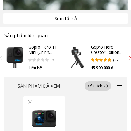
Xem tất cả
Sản phẩm liên quan
Gopro Hero 11
Gopro Hero 11
Mini (Chính
Creator Edition
Hãng)
(Chính Hãng)
(0
(32
Đánh
Đánh
Liên hệ
15.990.000 ₫
Giá)
Giá)
SẢN PHẨM ĐÃ XEM
Xóa lịch sử
×
GoPro Hero 12 cũng được chế tạo đặc biệt cho độ bền bỉ và khả năng
chống chịu mạnh mẽ trước các va chạm vật lý không mong muốn từ môi
trường xung quanh. Vì vậy mà người dùng có thể thoải mái mang theo