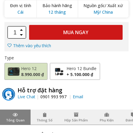
Đơn vị tính
Bảo hành hãng
Nguồn gốc/ Xuất xứ
Cái
12 tháng
Mỹ/ China
MUA NGAY
Thêm vào yêu thích
Type
Hero 12
Hero 12 Bundle
8.990.000 ₫
+ 5.100.000 ₫
Hỗ trợ đặt hàng
Live Chat
0901 993 997
Email
Tổng Quan
Thông Số
Hộp Sản Phẩm
Phụ Kiện
Đánh