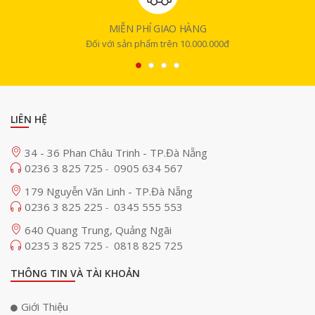
MIỄN PHÍ GIAO HÀNG
Đối với sản phẩm trên 10.000.000đ
Thiết kế mới với cụm camera kép đặt dọc
LIÊN HỆ
iPhone 16 có thiết kế khác biệt rõ rệt so với iPhone 15. Thiết bị sở hữu
34 - 36 Phan Châu Trinh - TP.Đà Nẵng
cụm camera kép được đặt dọc với đèn LED ở bên ngoài, tương tự các
0236 3 825 725
0905 634 567
-
dòng iPhone 12 trước đó. Sự thay đổi này giúp tạo nên thiết kế tối giản
và thẩm mỹ cao cho mặt lưng của máy, khác biệt hẳn với các dòng
179 Nguyễn Văn Linh - TP.Đà Nẵng
iPhone trước.
0236 3 825 225
0345 555 553
-
640 Quang Trung, Quảng Ngãi
0235 3 825 725
0818 825 725
-
THÔNG TIN VÀ TÀI KHOẢN
Giới Thiệu