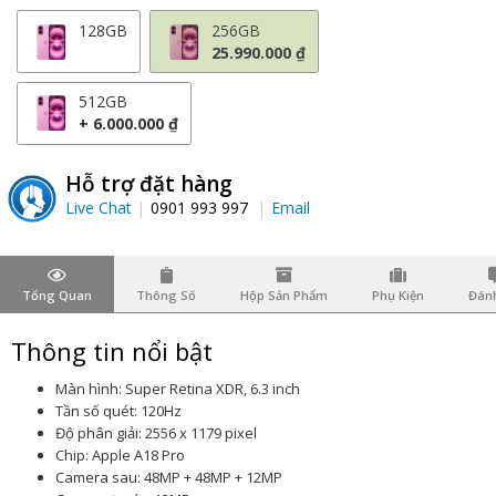
128GB
256GB
25.990.000 ₫
512GB
+ 6.000.000 ₫
Hỗ trợ đặt hàng
Live Chat
0901 993 997
Email
Tổng Quan
Thông Số
Hộp Sản Phẩm
Phụ Kiện
Đánh
Thông tin nổi bật
Màn hình: Super Retina XDR, 6.3 inch
Tần số quét: 120Hz
Độ phân giải: 2556 x 1179 pixel
Chip: Apple A18 Pro
Camera sau: 48MP + 48MP + 12MP