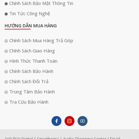
Chính Sách Bảo Mật Thông Tin
Tin Tức Công Nghệ
HƯỚNG DẪN MUA HÀNG
Chính Sách Mua Hàng Trả Góp
Chính Sách Giao Hàng
Hình Thức Thanh Toán
Chính Sách Bảo Hành
Chính Sách Đổi Trả
Trung Tâm Bảo Hành
Tra Cứu Bảo Hành
Mặt sau của loa được làm từ silicon và lưới thép sơn tĩnh điện, không
chỉ chống ăn mòn mà còn chống lại tia UV, đảm bảo độ bền bỉ ngay cả
khi sử dụng ngoài trời trong thời gian dài. Lớp phủ chắc chắn này giúp
loa chống chịu được các cú va đập mạnh mà không bị tổn hại.
Anh Đức Digital | Smarthome | Audio Shopping Center / Email: