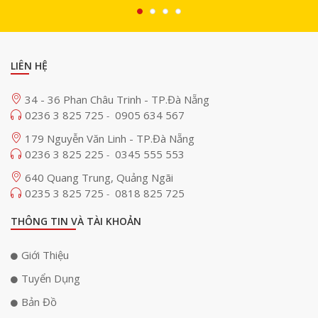
LIÊN HỆ
34 - 36 Phan Châu Trinh - TP.Đà Nẵng
0236 3 825 725
0905 634 567
-
179 Nguyễn Văn Linh - TP.Đà Nẵng
0236 3 825 225
0345 555 553
-
Với tiêu chuẩn chống nước và bụi IP67, Bose SoundLink Flex II đảm bảo
640 Quang Trung, Quảng Ngãi
hoạt động tốt ngay cả trong môi trường khắc nghiệt, từ bãi biển đầy cát
0235 3 825 725
0818 825 725
-
cho đến các chuyến phiêu lưu trên núi. Đặc biệt, thiết kế nổi trên mặt
nước của loa giúp nó trở thành lựa chọn lý tưởng cho các hoạt động tại
THÔNG TIN VÀ TÀI KHOẢN
hồ bơi hay sông suối.
Giới Thiệu
Tuyển Dụng
Bản Đồ