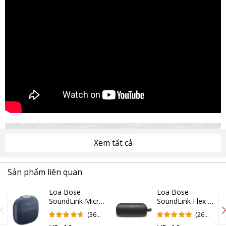
Xem tất cả
Sản phẩm liên quan
Loa Bose
Loa Bose
SoundLink Micro
SoundLink Flex |
| Blue (Chính
Black (Chính
(36
(26
Hãng)
Hãng)
Đánh
Đánh