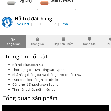
Fog Grey
Sunset Peach
Hỗ trợ đặt hàng
Live Chat
0901 993 997
Email
Tổng Quan
Thông Số
Hộp Sản Phẩm
Đánh Giá
Hỏi
Thông tin nổi bật
Kết nối Bluetooth 5.3
Thời lượng pin 12h, cổng sạc Type-C
Khả năng chống bụi và chống nước chuẩn IP67
Quai treo loa bằng nilon tiện lợi
Công nghệ Snapdragon Sound
Tính năng ghép nối nhiều loa
Tổng quan sản phẩm