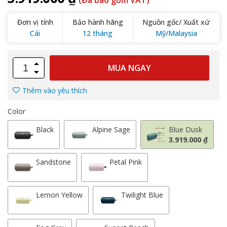
(Đã bao gồm VAT)
Đơn vị tính
Bảo hành hãng
Nguồn gốc/ Xuất xứ
Cái
12 tháng
Mỹ/Malaysia
MUA NGAY
Thêm vào yêu thích
Color
Black
Alpine Sage
Blue Dusk
3.919.000 ₫
Sandstone
Petal Pink
Lemon Yellow
Twilight Blue