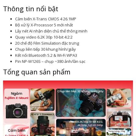
Thông tin nổi bật
Cảm biến X-Trans CMOS 4 26.1MP
Bộ xử lý X-Processor 5 mới nhất
Lấy nét AI nhận diện chủ thể thông minh
Quay video 6.2K 30p 10-bit 4:2:2
20 chế độ Film Simulation đặc trưng
Chụp liên tiếp 30 khung hình/giây
Kết nối Bluetooth 5.2 & Wi-Fi WPA3
Pin NP-W126S – chụp ~380 ảnh/lần sạc
Tổng quan sản phẩm