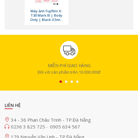
Máy ảnh Fujifilm X-
T30 Mark III | Body
Only | Black (Chính
hãng)
MIỄN PHÍ GIAO HÀNG
Bộ xử lý X-Processor 5 mới nhất
Đối với sản phẩm trên 10.000.000đ
Điểm nâng cấp nổi bật của Fujifilm X-T30 III là bộ xử lý X-Processor 5 –
nhanh gấp đôi đời trước, tối ưu cho lấy nét AI và xử lý màu chính xác
hơn. Chip mới giúp máy quay video 6.2K 30p 10-bit 4:2:2, hỗ trợ F-Log2
với dải tương phản hơn 13 stop, đáp ứng nhu cầu hậu kỳ chuyên
nghiệp. Sự kết hợp giữa cảm biến X-Trans CMOS 4 và X-Processor 5
LIÊN HỆ
mang lại hiệu năng mạnh mẽ, tốc độ phản hồi nhanh và chất lượng hình
ảnh cao trong mọi điều kiện chụp.
34 - 36 Phan Châu Trinh - TP.Đà Nẵng
0236 3 825 725
0905 634 567
-
179 Nguyễn Văn Linh - TP.Đà Nẵng