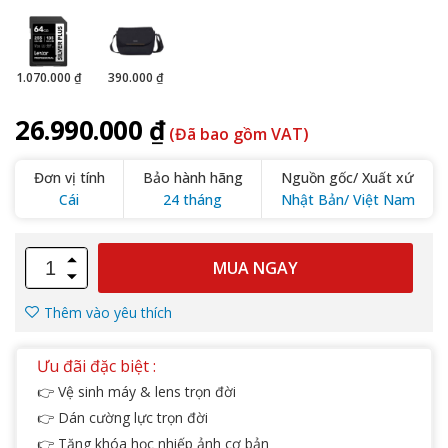
1.070.000 ₫
390.000 ₫
26.990.000 ₫
(Đã bao gồm VAT)
Đơn vị tính
Bảo hành hãng
Nguồn gốc/ Xuất xứ
Cái
24 tháng
Nhật Bản/ Việt Nam
MUA NGAY
Thêm vào yêu thích
Ưu đãi đặc biệt :
👉 Vệ sinh máy & lens trọn đời
👉 Dán cường lực trọn đời
👉 Tặng khóa học nhiếp ảnh cơ bản