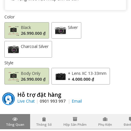
Color
Black
Silver
26.990.000 ₫
Charcoal Silver
Style
Body Only
+ Lens XC 13-33mm
26.990.000 ₫
+ 4.000.000 ₫
Hỗ trợ đặt hàng
Live Chat
0901 993 997
Email
Tổng Quan
Thông Số
Hộp Sản Phẩm
Phụ Kiện
Đánh