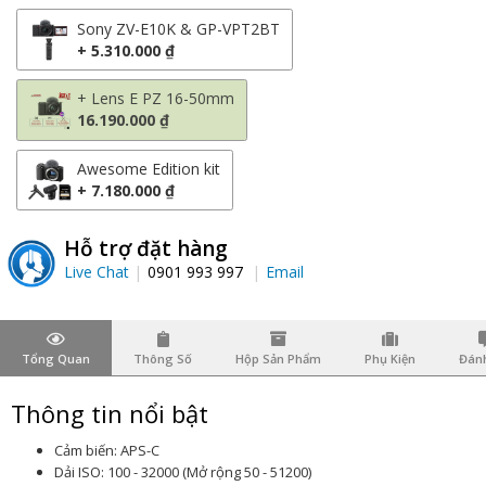
Sony ZV-E10K & GP-VPT2BT
+ 5.310.000 ₫
+ Lens E PZ 16-50mm
16.190.000 ₫
Awesome Edition kit
+ 7.180.000 ₫
Hỗ trợ đặt hàng
Live Chat
0901 993 997
Email
Tổng Quan
Thông Số
Hộp Sản Phẩm
Phụ Kiện
Đánh
Thông tin nổi bật
Cảm biến: APS-C
Dải ISO: 100 - 32000 (Mở rộng 50 - 51200)