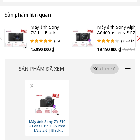
Sản phẩm liên quan
Máy ảnh Sony
Máy ảnh Sony Alpha
ZV-1 | Black
A6400 + Lens E PZ
(Chính hãng)
16-50mm f/3.5-5.6 |
(69
(28 Đánh
Black (Chính hãng)
Đánh
Giá)
15.990.000 ₫
19.190.000 ₫
23.190.0
Giá)
₫
SẢN PHẨM ĐÃ XEM
Xóa lịch sử
×
Máy ảnh Sony ZV-E10
+ Lens E PZ 16-50mm
f/3.5-5.6 | Black
(Chính hãng)