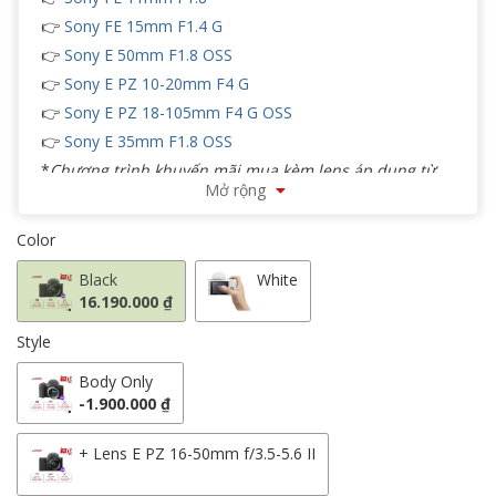
👉
Sony FE 15mm F1.4 G
👉
Sony E 50mm F1.8 OSS
👉
Sony E PZ 10-20mm F4 G
👉
Sony E PZ 18-105mm F4 G OSS
👉
Sony E 35mm F1.8 OSS
*
Chương trình khuyến mãi mua kèm lens áp dụng từ
Mở rộng
03/08/2026 đến ngày 30/08/2026
Lưu ý:
Thẻ nhớ được tặng kèm sẽ gửi trực tiếp về khách
Color
hàng sau khi đăng ký tài khoản My sony thành công.
Black
White
Note:
The complimentary memory card will be shipped
16.190.000 ₫
directly to the customer after successfully registering a
Style
My Sony account.
👉
Update
Firmware Sony ZV-E10
V2.03 tại đây
Body Only
-1.900.000 ₫
+ Lens E PZ 16-50mm f/3.5-5.6 II