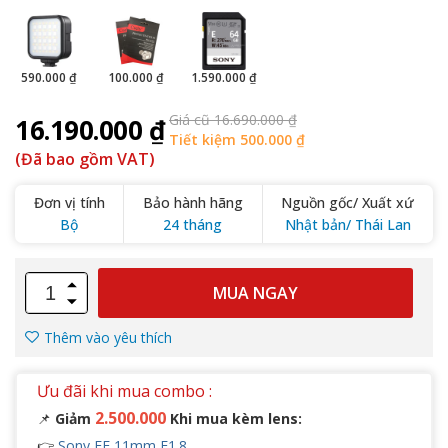
590.000 ₫
100.000 ₫
1.590.000 ₫
Giá cũ 16.690.000 ₫
16.190.000 ₫
Tiết kiệm 500.000 ₫
(Đã bao gồm VAT)
Đơn vị tính
Bảo hành hãng
Nguồn gốc/ Xuất xứ
Bộ
24 tháng
Nhật bản/ Thái Lan
MUA NGAY
Thêm vào yêu thích
Ưu đãi khi mua combo :
2.500.000
📌
Giảm
Khi mua kèm lens:
👉
Sony FE 11mm F1.8