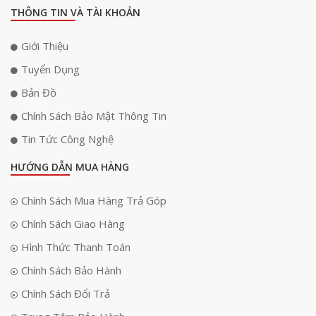
THÔNG TIN VÀ TÀI KHOẢN
Giới Thiệu
Tuyển Dụng
Bản Đồ
Chính Sách Bảo Mật Thông Tin
Tin Tức Công Nghệ
HƯỚNG DẪN MUA HÀNG
Hệ thống lấy nét tự động tiên tiến
Chính Sách Mua Hàng Trả Góp
Sony ZV-E10
sử dụng hệ thống lấy nét tự động Fast Hybrid với 425
Chính Sách Giao Hàng
điểm lấy nét theo pha (PDAF),được bố trí nằm dày đặc bên trên khung
hình (độ bao phủ chiếm khoảng 84%). Nhờ đó mà
ZV-E10
có thể AF
Hình Thức Thanh Toán
nhanh và cực kỳ chính xác, rất có lợi khi bạn phải chụp các đối tượng
chuyển động nhanh.
Chính Sách Bảo Hành
Chính Sách Đổi Trả