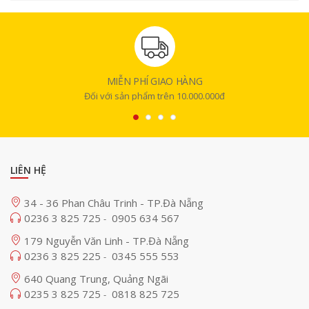
MIỄN PHÍ GIAO HÀNG
Đối với sản phẩm trên 10.000.000đ
Cảm biến APS-C Exmor CMOS 24.2MP
Sony ZV-E10
được trang bị cảm biến APS-C Exmor CMOS có độ phân
giải là 24.2MP. Kích thước cảm biến lớn hơn gấp 10 lần so với cảm biến
LIÊN HỆ
1/2.3 inch thông thường giúp máy ảnh có khả năng ghi nhận nhiều ánh
sáng hơn. Đảm bảo mang lại chất lượng hình ảnh và video vô cùng vượt
34 - 36 Phan Châu Trinh - TP.Đà Nẵng
trội.
0236 3 825 725
0905 634 567
-
Đồng thời, cho phép các nhiếp ảnh gia tạo ra được những bức ảnh có
179 Nguyễn Văn Linh - TP.Đà Nẵng
hiệu ứng bokeh xóa phông tự nhiên tuyệt đẹp.
0236 3 825 225
0345 555 553
-
640 Quang Trung, Quảng Ngãi
0235 3 825 725
0818 825 725
-