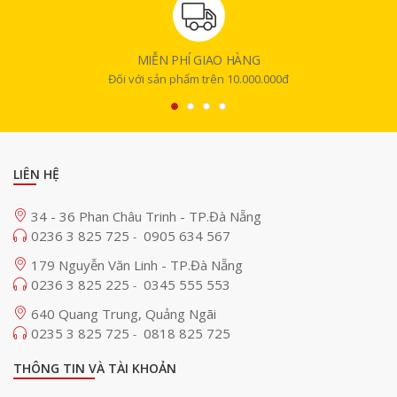
MIỄN PHÍ GIAO HÀNG
Đối với sản phẩm trên 10.000.000đ
LIÊN HỆ
34 - 36 Phan Châu Trinh - TP.Đà Nẵng
0236 3 825 725
0905 634 567
-
179 Nguyễn Văn Linh - TP.Đà Nẵng
0236 3 825 225
0345 555 553
-
640 Quang Trung, Quảng Ngãi
0235 3 825 725
0818 825 725
-
THÔNG TIN VÀ TÀI KHOẢN
Hình ảnh HDR/HLG chất lượng cao