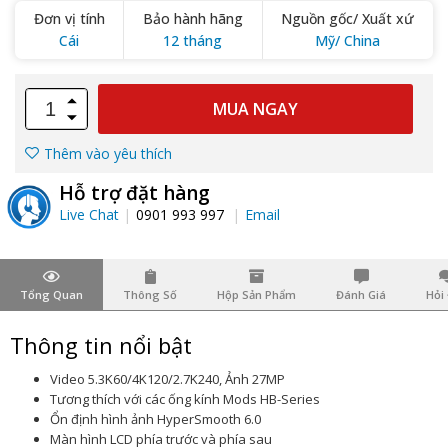
Đơn vị tính
Bảo hành hãng
Nguồn gốc/ Xuất xứ
Cái
12 tháng
Mỹ/ China
MUA NGAY
Thêm vào yêu thích
Hỗ trợ đặt hàng
Live Chat
0901 993 997
Email
Tổng Quan
Thông Số
Hộp Sản Phẩm
Đánh Giá
Hỏi
Thông tin nổi bật
Video 5.3K60/4K120/2.7K240, Ảnh 27MP
Tương thích với các ống kính Mods HB-Series
Ổn định hình ảnh HyperSmooth 6.0
Màn hình LCD phía trước và phía sau