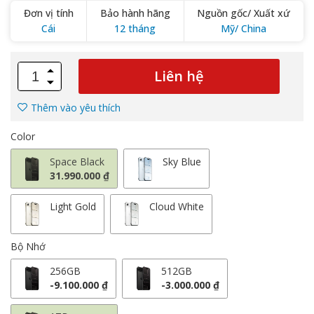
Đơn vị tính
Bảo hành hãng
Nguồn gốc/ Xuất xứ
Cái
12 tháng
Mỹ/ China
Liên hệ
Thêm vào yêu thích
Color
Space Black
Sky Blue
31.990.000 ₫
Light Gold
Cloud White
Bộ Nhớ
256GB
512GB
-9.100.000 ₫
-3.000.000 ₫