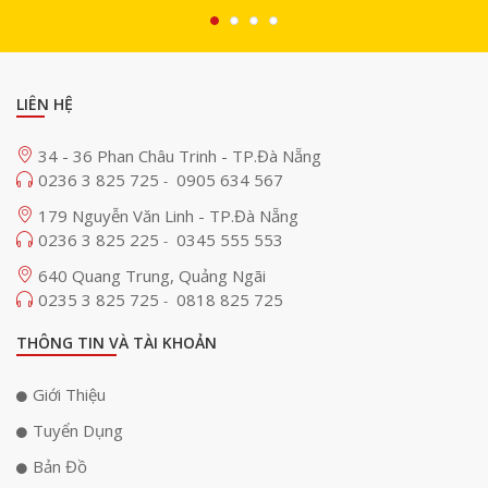
mà còn mang lại cảm giác cầm nắm vô cùng ấn tượng, nhẹ đến mức gần
như "tàng hình trong tay bạn". Apple đã phá vỡ rào cản về thiết kế,
chứng minh rằng một chiếc điện thoại siêu mỏng vẫn có thể mạnh mẽ và
bền bỉ.
LIÊN HỆ
34 - 36 Phan Châu Trinh - TP.Đà Nẵng
0236 3 825 725
0905 634 567
-
179 Nguyễn Văn Linh - TP.Đà Nẵng
0236 3 825 225
0345 555 553
-
640 Quang Trung, Quảng Ngãi
0235 3 825 725
0818 825 725
-
THÔNG TIN VÀ TÀI KHOẢN
Giới Thiệu
Triết lý "thiết kế bền bỉ nhất" được thể hiện qua sự kết hợp hoàn hảo
Tuyển Dụng
giữa khung titanium và lớp kính Ceramic Shield ở cả hai mặt. Sự kết hợp
này không chỉ tạo nên một vẻ ngoài sang trọng mà còn mang lại khả
Bản Đồ
năng chống va đập và trầy xước vượt trội. iPhone Air có bốn tùy chọn