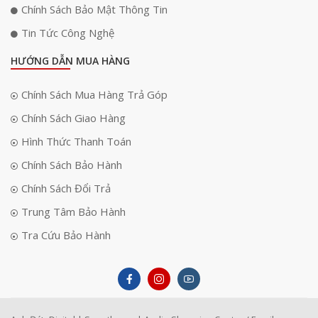
Chính Sách Bảo Mật Thông Tin
màu sắc mới bao gồm đen không gian, trắng mây, vàng nhạt và xanh
nhạt, mỗi màu đều được hoàn thiện tinh xảo, phản ánh sự cao cấp và
Tin Tức Công Nghệ
tinh tế của sản phẩm.
HƯỚNG DẪN MUA HÀNG
Chính Sách Mua Hàng Trả Góp
Chính Sách Giao Hàng
Hình Thức Thanh Toán
Chính Sách Bảo Hành
Chính Sách Đổi Trả
Trung Tâm Bảo Hành
Tra Cứu Bảo Hành
Đột phá màn hình: Công nghệ Pro cấp nhất trên iPhone
Air
Dù có thiết kế mỏng không tưởng, iPhone Air đã phá vỡ mọi ranh giới để