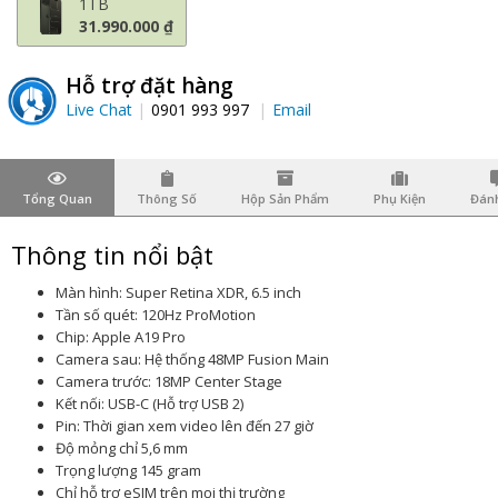
1TB
31.990.000 ₫
Hỗ trợ đặt hàng
Live Chat
0901 993 997
Email
Tổng Quan
Thông Số
Hộp Sản Phẩm
Phụ Kiện
Đánh
Thông tin nổi bật
Màn hình: Super Retina XDR, 6.5 inch
Tần số quét: 120Hz ProMotion
Chip: Apple A19 Pro
Camera sau: Hệ thống 48MP Fusion Main
Camera trước: 18MP Center Stage
Kết nối: USB-C (Hỗ trợ USB 2)
Pin: Thời gian xem video lên đến 27 giờ
Độ mỏng chỉ 5,6 mm
Trọng lượng 145 gram
Chỉ hỗ trợ eSIM trên mọi thị trường