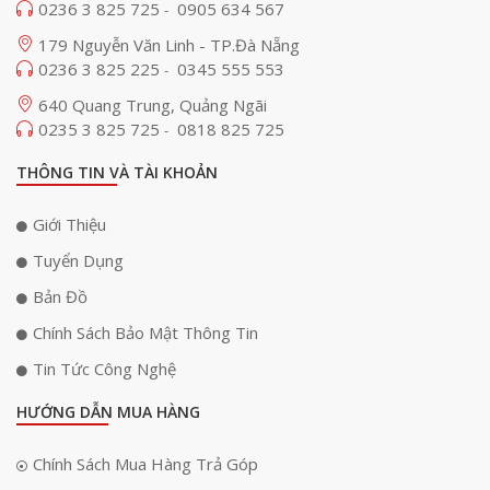
0236 3 825 725
0905 634 567
-
179 Nguyễn Văn Linh - TP.Đà Nẵng
0236 3 825 225
0345 555 553
-
640 Quang Trung, Quảng Ngãi
0235 3 825 725
0818 825 725
-
THÔNG TIN VÀ TÀI KHOẢN
Giới Thiệu
Tuyển Dụng
Với triết lý âm thanh cân bằng và sống động đặc trưng
Bản Đồ
của Bose, SoundLink Plus không chỉ đơn thuần là một
Chính Sách Bảo Mật Thông Tin
chiếc loa Bluetooth di động. Nó được thiết kế dành cho
Tin Tức Công Nghệ
những người yêu nhạc thực thụ, cần một thiết bị mạnh
mẽ - linh hoạt - và đẹp mắt để sử dụng cả trong nhà lẫn
HƯỚNG DẪN MUA HÀNG
ngoài trời.
Chính Sách Mua Hàng Trả Góp
>>>>>
Xem thêm BST mẫu loa di động - Bose bán chạy