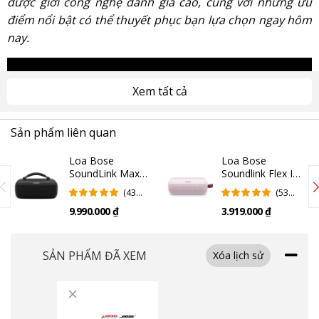
được giới công nghệ đánh giá cao, cùng với những ưu
điểm nổi bật có thể thuyết phục bạn lựa chọn ngay hôm
nay.
Xem tất cả
Sản phẩm liên quan
Loa Bose
Loa Bose
SoundLink Max |
Soundlink Flex II
Black (Chính
| Petal Pink
(43
(53
Hãng)
(Chính Hãng)
Đánh
Đánh
9.990.000 ₫
3.919.000 ₫
Giá)
Giá)
SẢN PHẨM ĐÃ XEM
Xóa lịch sử
×