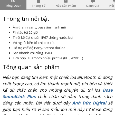
Tổng Quan
Thông Số
Hộp Sản Phẩm
Đánh Giá
Hỏi
Thông tin nổi bật
Âm thanh vang, bass ấm mạnh mẽ
Pin lâu tới 20 giờ
Thiết kế đạt chuẩn IP67 chống nước, bụi
Vỏ ngoài bền bỉ, chịu rơi rớt
Hỗ trợ chế độ Party/Stereo đôi loa
Sạc nhanh với cổng USB-C
Tích hợp Bluetooth nhiều profile (BLE, A2DP…)
Tổng quan sản phẩm
Nếu bạn đang tìm kiếm một chiếc loa Bluetooth di động
chất lượng cao, có âm thanh mạnh mẽ, pin bền và thiết
kế đủ chắc chắn cho những chuyến đi, thì loa
Bose
SoundLink Plus
chắc chắn sẽ nằm trong danh sách
đáng cân nhắc. Bài viết dưới đây
Anh Đức Digital
sẽ
giúp bạn hiểu rõ vì sao mẫu loa mới này từ Bose đang