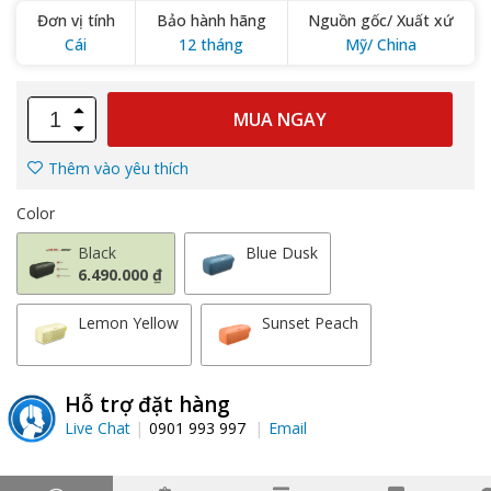
Đơn vị tính
Bảo hành hãng
Nguồn gốc/ Xuất xứ
Cái
12 tháng
Mỹ/ China
MUA NGAY
Thêm vào yêu thích
Color
Black
Blue Dusk
6.490.000 ₫
Lemon Yellow
Sunset Peach
Hỗ trợ đặt hàng
Live Chat
0901 993 997
Email